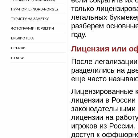
только лицензирова
НУР-НОРГЕ (NORD-NORGE)
легальных букмеке
ТУРИСТУ НА ЗАМЕТКУ
разберем основные
ФОТОГРАФИИ НОРВЕГИИ
году.
БИБЛИОТЕКА
Лицензия или 
ССЫЛКИ
СТАТЬИ
После легализации
разделились на дв
еще часто называю
Лицензированные к
лицензии в России 
законодательными
лицензии на работу
игроков из России.
доступ к оффшорно