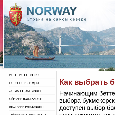
ИСТОРИЯ НОРВЕГИИ
Как выбрать б
НОРВЕГИЯ СЕГОДНЯ
ЭСТЛАНН (ØSTLANDET)
Начинающим беттер
выбора букмекерск
СЁРЛАНН (SØRLANDET)
доступен выбор бо
ВЕСТЛАНН (VESTANDET)
если сократить их
ТРЁНДЕЛАГ (TRØNDELAG)