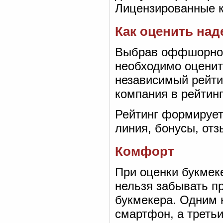
Лицензированные к
Как оценить на
Выбрав оффшорног
необходимо оценит
независимый рейти
компания в рейтинг
Рейтинг формирует
линия, бонусы, отз
Комфорт
При оценки букмек
нельзя забывать пр
букмекера. Одним 
смартфон, а третьи