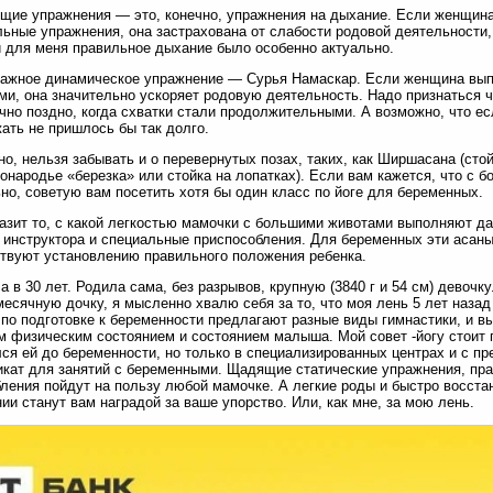
ие упражнения — это, конечно, упражнения на дыхание. Если женщин
ьные упражнения, она застрахована от слабости родовой деятельности, 
и для меня правильное дыхание было особенно актуально.
ажное динамическое упражнение — Сурья Намаскар. Если женщина вып
ми, она значительно ускоряет родовую деятельность. Надо признаться ч
чно поздно, когда схватки стали продолжительными. А возможно, что е
жать не пришлось бы так долго.
но, нельзя забывать и о перевернутых позах, таких, как Ширшасана (сто
тонародье «березка» или стойка на лопатках). Если вам кажется, что с
но, советую вам посетить хотя бы один класс по йоге для беременных.
азит то, с какой легкостью мамочки с большими животами выполняют да
инструктора и специальные приспособления. Для беременных эти асаны 
твуют установлению правильного положения ребенка.
а в 30 лет. Родила сама, без разрывов, крупную (3840 г и 54 см) девочку
есячную дочку, я мысленно хвалю себя за то, что моя лень 5 лет назад 
по подготовке к беременности предлагают разные виды гимнастики, и вы
м физическим состоянием и состоянием малыша. Мой совет -йогу стоит 
ся ей до беременности, но только в специализированных центрах и с п
кат для занятий с беременными. Щадящие статические упражнения, пр
ления пойдут на пользу любой мамочке. А легкие роды и быстро восст
ии станут вам наградой за ваше упорство. Или, как мне, за мою лень.