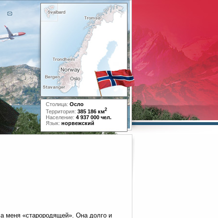
Столица:
Осло
2
Территория:
385 186 км
Население:
4 937 000 чел.
Язык:
норвежский
ла меня «старородящей». Она долго и