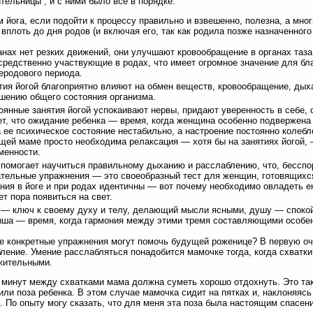
тельницы , и с ними было все в порядке.
м йога, если подойти к процессу правильно и взвешенно, полезна, а мн
 вплоть до дня родов (и включая его, так как родила позже назначенного 
анах нет резких движений, они улучшают кровообращение в органах таз
средственно участвующие в родах, что имеет огромное значение для бла
еродового периода.
тия йогой благоприятно влияют на обмен веществ, кровообращение, дыха
шению общего состояния организма.
оянные занятия йогой успокаивают нервы, придают уверенность в себе, 
ет, что ожидание ребенка — время, когда женщина особенно подвержена
а ее психическое состояние нестабильно, а настроение постоянно колебл
щей маме просто необходима релаксация — хотя бы на занятиях йогой, 
менности.
 помогает научиться правильному дыханию и расслаблению, что, бесспо
тельные упражнения — это своеобразный тест для женщин, готовящихся
ния в йоге и при родах идентичны — вот почему необходимо овладеть е
ет пора появиться на свет.
 — ключ к своему духу и телу, делающий мысли ясными, душу — спок
ша — время, когда гармония между этими тремя составляющими особе
е конкретные упражнения могут помочь будущей роженице? В первую оч
ление. Умение расслабляться понадобится мамочке тогда, когда схватк
жительными.
 минут между схватками мама должна суметь хорошо отдохнуть. Это так
или поза ребенка. В этом случае мамочка сидит на пятках и, наклоняяс
. По опыту могу сказать, что для меня эта поза была настоящим спасен