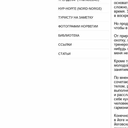
основат
сложно,
НУР-НОРГЕ (NORD-NORGE)
время. 
в воскр
ТУРИСТУ НА ЗАМЕТКУ
Но прод
ФОТОГРАФИИ НОРВЕГИИ
чтобы в
От прир
БИБЛИОТЕКА
охотку,
тренеро
ССЫЛКИ
нибудь 
меня не
СТАТЬИ
Кроме т
молодой
занятия
По мнен
сочетаю
телом, 
выполня
и рассл
себе ку
человек
гармони
Конечно
в йоге 
йоговск