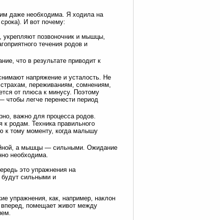
огим даже необходима. Я ходила на
срока). И вот почему:
а, укрепляют позвоночник и мышцы,
гоприятного течения родов и
ние, что в результате приводит к
снимают напряжение и усталость. Не
 страхам, переживаниям, сомнениям,
ется от плюса к минусу. Поэтому
— чтобы легче перенести период
рно, важно для процесса родов.
 к родам. Техника правильного
ю к тому моменту, когда малышу
ойной, а мышцы — сильными. Ожидание
нно необходима.
ередь это упражнения на
и будут сильными и
ие упражнения, как, например, наклон
ь вперед, помещает живот между
ием.