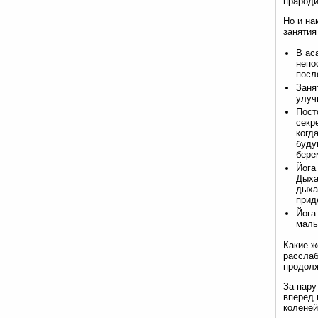
прароди
Но и на
занятия
В ас
непо
посл
Заня
улуч
Пост
секр
когд
буду
бере
Йога
Дыха
дыха
прид
Йога
малы
Какие ж
расслаб
продол
За пару
вперед 
коленей