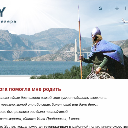
ога помогла мне родить
спеха в йоге достигнет всякий, кто сумеет одолеть свою лень.
 неважно, молод он либо стар, болен, слаб или даже дряхл.
ишь бы практика его была настойчивой.
ватамарама, «Хатха-Йога-Прадипика», 1 глава
о 25 лет, когда пожилая тетенька-врач в районной поликлинике окрести