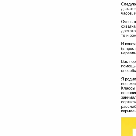
Следующ
дыхател
часов, 
Очень в
схватка
достато
то и ро
И конеч
(в прос
нереаль
Вас пор
помощь 
способс
Я родил
восьмим
Классы 
со свои
занимал
сертифи
расслаб
кормлен