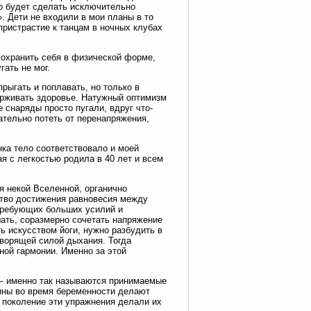
то будет сделать исключительно
. Дети не входили в мои планы в то
пристрастие к танцам в ночных клубах
сохранить себя в физической форме,
гать не мог.
рыгать и поплавать, но только в
держивать здоровье. Натужный оптимизм
 снаряды просто пугали, вдруг что-
вательно потеть от перенапряжения,
нка тело соответствовало и моей
я с легкостью родила в 40 лет и всем
я некой Вселенной, органично
ство достижения равновесия между
требующих больших усилий и
ать, соразмерно сочетать напряжение
 искусством йоги, нужно разбудить в
ворящей силой дыхания. Тогда
ной гармонии. Именно за этой
 — именно так называются принимаемые
ины во время беременности делают
в поколение эти упражнения делали их