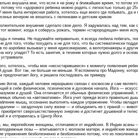
ельно внушала мне, что если я не рожу в ближайшее время, то потом э
 потому что «здорового ребенка можно родить с легкостью только до 25»
У меня была интересная работа, хотелось еще много где побывать, да и 
есенье вечером не вязалось с пеленками и детским криком.
олжительное внушение сделало свое дело. Я задумалась над тем, как 
 тот момент, когда я соберусь рожать, термин «старородящая» меня испу
оды я ленива. Не подумайте неправильно, я всегда любила побегать, поп
 не для того, чтобы похудеть и не для того, что бы систематически под
в по аэробике вызывал у меня идиосинкразию, а велотренажеры и другие
на ногу упадет? То есть занятия, в течение которых нужно долго и осно
 устраивали.
ого, хотелось, чтобы мое «несостарившееся» к моменту появления ребе
 душе. Вот так, ни больше ни меньше. Я вспомнила про Мадонну, котора
м предпочитает йогу, и решила последовать ее примеру.
ию йогов, каждый человек неразрывно связан с космосом и сам являетс
щей в себе физическое, психическое и духовное начала. Йога — искус
разумом и душой. Она отличается от обычных физических упражнений, 
емых обычно на «автоматизме». Йога учит прежде всего правильно дыш
абление мышц, осознанно выполнять каждое упражнение. Чтобы овладеть
ндалини — загадочную силу жизни — и объединить ее с праной — живот
 приобретет сверхъестественную энергию и достигнет душевной и телес
ей я и отправилась в Центр Йоги.
, мы, европейские женщины, отличаемся от индийских. В Индии асаны
неподвижные позы — впитываются с молоком матери, и индийские женщ
ие упражнения безболезненно и безбоязненно потому, что из поколения 