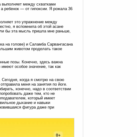
а выполняет между схватками
а ребенок — от гипоксии. Я рожала 36
олняет это упражнение между
естно, я вспомнила об этой асане
сли бы эта мысль пришла мне раньше,
йка на голове) и Саламба Сарвангасана
 большим животом проделать такое
нные позы. Конечно, здесь важна
имеют особое значение, так как
. Сегодня, когда я смотрю на свою
отправила меня на занятия по йоге.
бирать, конечно, надо в соответствии
попробовать даже тем, кто не
реподавателем, который имеет
авильное дыхание и навыки
ановившаяся фигура даже при