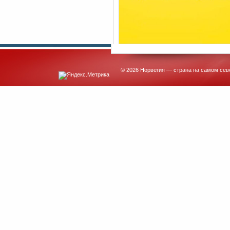
© 2026 Норвегия — страна на самом сев