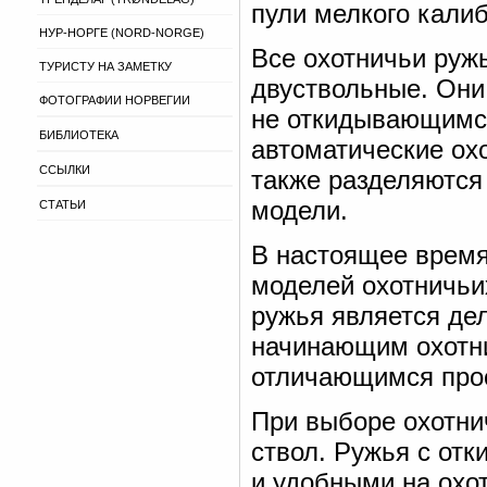
пули мелкого калибр
НУР-НОРГЕ (NORD-NORGE)
Все охотничьи руж
ТУРИСТУ НА ЗАМЕТКУ
двуствольные. Они
ФОТОГРАФИИ НОРВЕГИИ
не откидывающимся
БИБЛИОТЕКА
автоматические ох
ССЫЛКИ
также разделяются
модели.
СТАТЬИ
В настоящее время
моделей охотничьи
ружья является де
начинающим охотни
отличающимся прос
При выборе охотни
ствол. Ружья с от
и удобными на охот