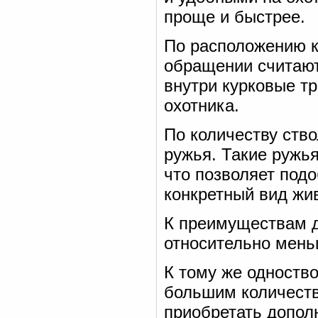
проще и быстрее.
По расположению к
обращении считают
внутри курковые т
охотника.
По количеству ств
ружья. Такие ружь
что позволяет под
конкретный вид жив
К преимуществам д
относительно мень
К тому же одноств
большим количеств
приобретать допол