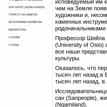
исповедуемый им к
чем на Земле появ
НУР-НОРГЕ (NORD-NORGE)
художники и, несо
ТУРИСТУ НА ЗАМЕТКУ
каменных инструме
ФОТОГРАФИИ НОРВЕГИИ
родоначальниками 
БИБЛИОТЕКА
Профессор Шейла К
ССЫЛКИ
(University of Osl
СТАТЬИ
все наши представ
культуры.
Оказалось, что пе
тысяч лет назад в 
тысяч лет назад, в
Исследовательница
сан (Sanpeople), ж
(Ngamiland).