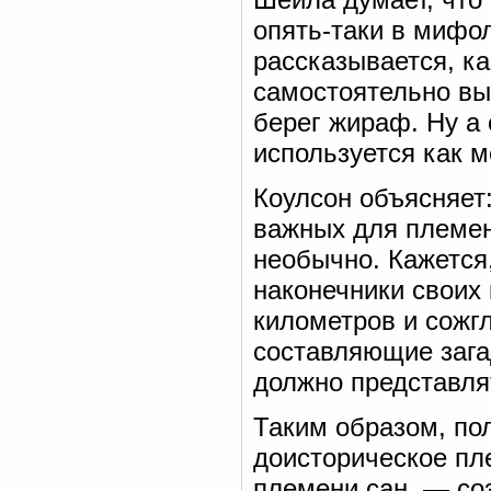
опять-таки в мифол
рассказывается, ка
самостоятельно выб
берег жираф. Ну а 
используется как 
Коулсон объясняет
важных для племен
необычно. Кажется,
наконечники своих 
километров и сожг
составляющие загад
должно представля
Таким образом, пол
доисторическое п
племени сан, — со