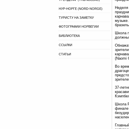
Неделя 
НУР-НОРГЕ (NORD-NORGE)
праздни
карнава
ТУРИСТУ НА ЗАМЕТКУ
музыке.
бразиль
ФОТОГРАФИИ НОРВЕГИИ
Школа п
БИБЛИОТЕКА
должны 
ССЫЛКИ
Обнажат
зрители
карнава
СТАТЬИ
(Naomi 
Во врем
драгоце
предсто
зрителе
37-летн
красави
Кэмпбел
Школа P
финале 
безудер
населен
Главный