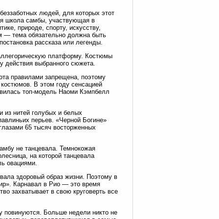
беззаботных людей, для которых этот
ая школа самбы, участвующая в
ике, природе, спорту, искусству,
м — тема обязательно должна быть
 постановка рассказа или легенды.
 аллегорическую платформу. Костюмы
ту действия выбранного сюжета.
ота правилами запрещена, поэтому
костюмов. В этом году сенсацией
оявилась топ-модель Наоми Кэмпбелл
и из нитей голубых и белых
павлиньих перьев. «Черной Богине»
 глазами 65 тысяч восторженных
самбу не танцевала. Темнокожая
олесница, на которой танцевала
ль овациями.
вала здоровый образ жизни. Поэтому в
р». Карнавал в Рио — это время
тво захватывает в свою круговерть все
у повинуются. Больше недели никто не