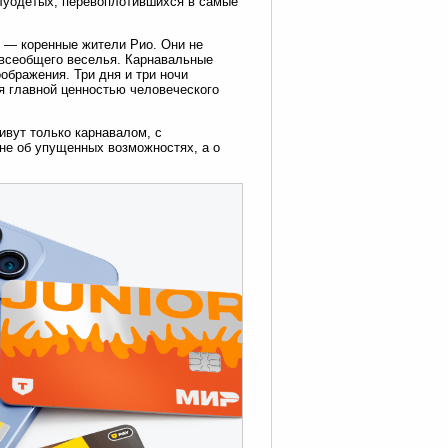
олуодетых, перевоплотившихся в самые
и — коренные жители Рио. Они не
о всеобщего веселья. Карнавальные
оображения. Три дня и три ночи
ия главной ценностью человеческого
ивут только карнавалом, с
 не об упущенных возможностях, а о