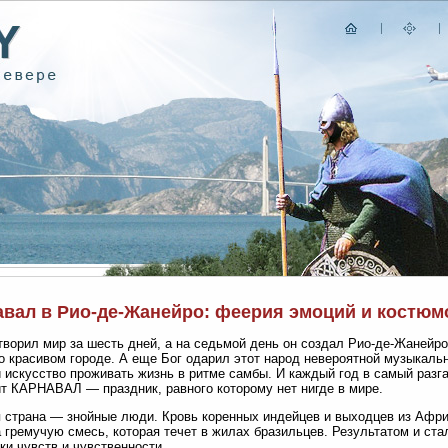
авал в Рио-де-Жанейро: феерия эмоций и костюм
творил мир за шесть дней, а на седьмой день он создал Рио-де-Жанейро
о красивом городе. А еще Бог одарил этот народ невероятной музыкал
 искусство проживать жизнь в ритме самбы. И каждый год в самый разг
т КАРНАВАЛ — праздник, равного которому нет нигде в мире.
 страна — знойные люди. Кровь коренных индейцев и выходцев из Африк
 гремучую смесь, которая течет в жилах бразильцев. Результатом и ст
ки чувств и чувственности.