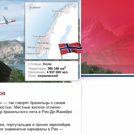
Столица:
Осло
2
Территория:
385 186 км
Население:
4 937 000 чел.
Язык:
норвежский
ов
» — так говорят бразильцы о своем
ьностью. Местные жители отлично
ар бразильского лета в Рио-Де-Жанейро
и, португальцев и прочих европейцев
али знаменитые карнавалы в Рио —