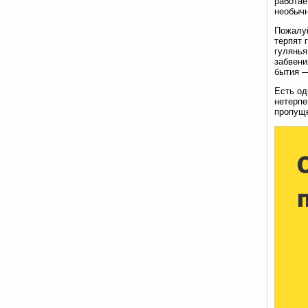
работае
необычн
Пожалуй
терпят 
гулянья
забвени
бытия —
Есть од
нетерпе
пропуще