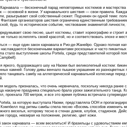
Карнавала — бесконечный парад неповторимых костюмов и мастерства 
к — основной в жизни. У карнавального шествия — свои правила. Кажд
ле, разыгрывает свой собственный сюжет. Подчинен он одной теме: полит
 Фантазия организаторов шествия ограничена единственным требование
ской, будь то историческое событие, чествование знаменитой личности,
ридумывает свою песню, шьет костюмы, ставит хореографию и строит
не только ослеплять своей красотой, но и соответствовать эпохе и мес
ься — еще один закон карнавала в Рио-де-Жанейро. Однако полная наг
 наслаждаются бесконечными вариантами роскошных и часто пикантных 
ла стало выступление школы Portela, среди представителей которой п
Campbell).
я яркого, будоражащего шоу на Наоми был великолепный костюм: бикин
нных камней. Голову дивы венчало пышное украшение из разноцветных 
яло танцевать самбу на аллегорической карнавальной колеснице перед
й.
яя модель призналась, что очень нервничала, поскольку никогда ранее 
ца накануне праздника специально брала уроки зажигательного танца. К
л, проехала 700 метров, и все это время публика встречала супермоде
ortela, за которую выступала Наоми, представляла ООН и пропагандиро
Кэмпбелл под ритмы самбы спела песню «Восемь способов изменить ми
жного веселья, которому тесно в стенах домов, клубов, стадионов. Дейс
ие города, невзирая на положение, религию, цвет кожи.
 закон карнавала — всем веселиться! И бразильцы с удовольствием ем