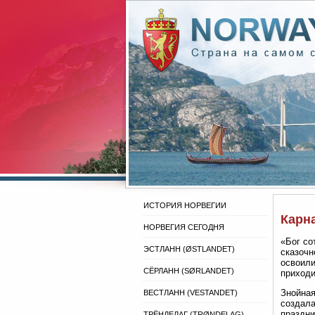
ИСТОРИЯ НОРВЕГИИ
Карн
НОРВЕГИЯ СЕГОДНЯ
«Бог со
ЭСТЛАНН (ØSTLANDET)
сказочн
освоили
СЁРЛАНН (SØRLANDET)
приходи
Знойная
ВЕСТЛАНН (VESTANDET)
создала
праздни
ТРЁНДЕЛАГ (TRØNDELAG)