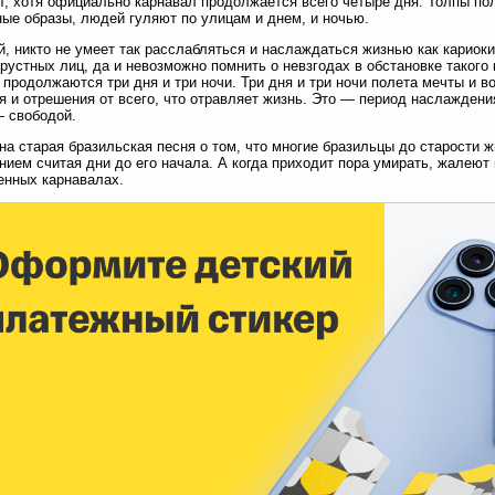
т, хотя официально карнавал продолжается всего четыре дня. Толпы п
ые образы, людей гуляют по улицам и днем, и ночью.
, никто не умеет так расслабляться и наслаждаться жизнью как кариок
грустных лиц, да и невозможно помнить о невзгодах в обстановке таког
 продолжаются три дня и три ночи. Три дня и три ночи полета мечты и в
я и отрешения от всего, что отравляет жизнь. Это — период наслажден
 свободой.
на старая бразильская песня о том, что многие бразильцы до старости ж
нием считая дни до его начала. А когда приходит пора умирать, жалеют
нных карнавалах.