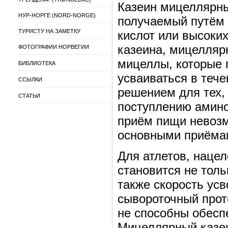
Казеин мицеллярны
НУР-НОРГЕ (NORD-NORGE)
получаемый путём
ТУРИСТУ НА ЗАМЕТКУ
кислот или высоких
казеина, мицелляр
ФОТОГРАФИИ НОРВЕГИИ
мицеллы, которые 
БИБЛИОТЕКА
усваиваться в тече
ССЫЛКИ
решением для тех,
СТАТЬИ
поступлению амино
приём пищи невоз
основными приёма
Для атлетов, наце
становится не толь
также скорость усв
сывороточный прот
не способны обесп
Мицеллярный казеи