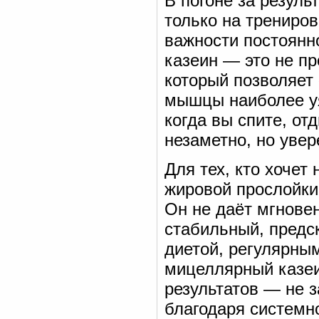
В погоне за резул
только на трениров
важности постоянн
казеин — это не пр
который позволяет
мышцы наиболее уя
когда вы спите, о
незаметно, но увер
Для тех, кто хоче
жировой прослойки
Он не даёт мгнове
стабильный, предс
диетой, регулярны
мицеллярный казеи
результатов — не з
благодаря системн