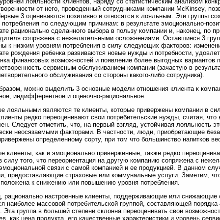
уровней лояльности клиентов, наряду со статистическим анализом конк
воренности от него, проведенный сотрудниками компании McKinsey, поз
Первые 3 оцениваются позитивно и относятся к лояльным. Эти группы с
 потребления по следующим причинам: в результате эмоционально-позит
ате рационально сделанного выбора в пользу компании и, наконец, по пр
дителя сопряжена с нежелательными осложнениями. Оставшиеся 3 груп
ны к низким уровням потребления в силу следующих факторов: изменени
ате рождения ребенка развиваются новые нужды и потребности, удовлет
нка финансовых возможностей и появление более выгодных вариантов п
етворенность сервисным обслуживанием компании (зачастую в результа
етворительного обслуживания со стороны какого-либо сотрудника).
бразом, можно выделить 3 основные модели отношения клиента к компан
ное, индифферентное и оценочно-рациональное.
е лояльными являются те клиенты, которые привержены компании в сил
клиенты редко переоценивают свои потребительские нужды, считая, что 
ен. Следует отметить, что, на первый взгляд, устойчивая лояльность э
ески неосязаемыми факторами. В частности, люди, приобретающие беза
привержены определенному сорту, при том что большинство напитков ве
е клиенты, как и эмоционально приверженные, также редко переоценив
в силу того, что переориентация на другую компанию сопряжена с неже
эмоциональной связи с самой компанией и ее продукцией. В данном сл
и, предоставляющие страховые или коммунальные услуги. Заметим, что
положена к снижению или повышению уровня потребления.
, рационально настроенные клиенты, поддерживающие или снижающие 
я наиболее массовой потребительской группой, составляющей порядка 
. Эта группа в большей степени склонна переоценивать свои возможност
ев, как цена продукта, его качественные характеристики и уровень серв