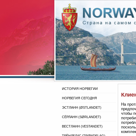
ИСТОРИЯ НОРВЕГИИ
Клие
НОРВЕГИЯ СЕГОДНЯ
На прот
ЭСТЛАНН (ØSTLANDET)
предпоч
чтобы п
СЁРЛАНН (SØRLANDET)
потреби
потребл
ВЕСТЛАНН (VESTANDET)
посколь
комплек
ТРЁНДЕЛАГ (TRØNDELAG)