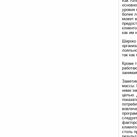
Как тол
основно
уровня 
более л
может в
предост
клиенто
как им 
Широко 
организ
лояльно
так как
Кроме т
работаю
занимая
Заметим
массы. 
ними эм
целью. 
показат
потреби
вовлече
програм
следует
факторо
клиенто
столь п
результ