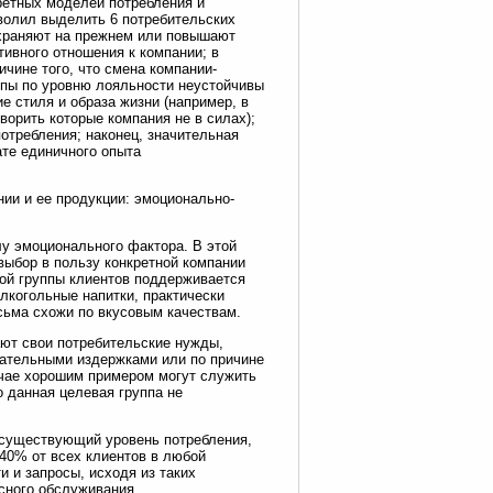
ретных моделей потребления и
волил выделить 6 потребительских
охраняют на прежнем или повышают
ивного отношения к компании; в
ичине того, что смена компании-
пы по уровню лояльности неустойчивы
е стиля и образа жизни (например, в
ворить которые компания не в силах);
отребления; наконец, значительная
те единичного опыта
ии и ее продукции: эмоционально-
у эмоционального фактора. В этой
выбор в пользу конкретной компании
той группы клиентов поддерживается
лкогольные напитки, практически
сьма схожи по вкусовым качествам.
ают свои потребительские нужды,
лательными издержками или по причине
учае хорошим примером могут служить
 данная целевая группа не
существующий уровень потребления,
40% от всех клиентов в любой
и и запросы, исходя из таких
исного обслуживания.