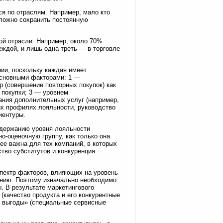
ся по отраслям. Например, мало кто
сложно сохранить постоянную
ой отрасли. Например, около 70%
ждой, и лишь одна треть — в торговле
нии, поскольку каждая имеет
основными факторами: 1 —
 (совершение повторных покупок) как
 покупки; 3 — уровнем
ания дополнительных услуг (например,
их профилях лояльности, руководство
иентуры.
ддержанию уровня лояльности
о-оценочную группу, как только она
ее важна для тех компаний, в которых
тво субститутов и конкуренция
спектр факторов, влияющих на уровень
лению. Поэтому изначально необходимо
. В результате маркетингового
качество продукта и его конкурентные
е выгоды» (специальные сервисные