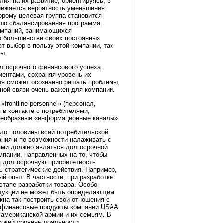
ия на их развитие, ориентируясь, в
снижается вероятность уменьшения
орому целевая группа становится
ошо сбалансированная программа
компаний, занимающихся
о большинстве своих постоянных
т выбор в пользу этой компании, так
ты.
лгосрочного финансового успеха
иентами, сохраняя уровень их
ия сможет осознанно решать проблемы,
тной связи очень важен для компании.
rontline personnel» (персонал,
 в контакте с потребителями,
воеобразные «информационные каналы».
ло половины всей потребительской
ания и по возможности налаживать с
ами должно являться долгосрочной
мпании, направленных на то, чтобы
я долгосрочную приоритетность
 стратегические действия. Например,
й опыт. В частности, при разработке
этапе разработки товара. Особо
одукции не может быть определяющим
жна так построить свои отношения с
, финансовые продукты компании USAA
 американской армии и их семьям. В
сокий уровень лояльности.