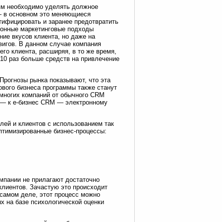
иям необходимо уделять должное
— в основном это меняющиеся
нтифицировать и заранее предотвратить
ионные маркетинговые подходы
ие вкусов клиента, но даже на
вигов. В данном случае компания
о клиента, расширяя, в то же время,
в 10 раз больше средств на привлечение
 Прогнозы рынка показывают, что эта
ового бизнеса программы также станут
многих компаний от обычного CRM
и — к е-бизнес CRM — электронному
лей и клиентов с использованием так
птимизированные бизнес-процессы:
омпании не прилагают достаточно
клиентов. Зачастую это происходит
 самом деле, этот процесс можно
х на базе психологической оценки