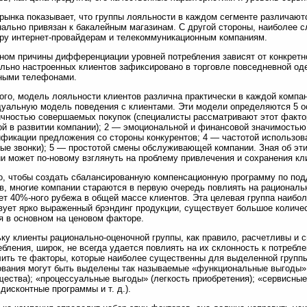
рынка показывает, что группы лояльности в каждом сегменте различают
ально привязан к бакалейным магазинам. С другой стороны, наиболее 
ру интернет-провайдерам и телекоммуникационным компаниям.
ном причины дифференциации уровней потребления зависят от конкретн
льно настроенных клиентов зафиксировано в торговле повседневной оде
ными телефонами.
ого, модель лояльности клиентов различна практически в каждой компа
уальную модель поведения с клиентами. Эти модели определяются 5 
чностью совершаемых покупок (специалисты рассматривают этот фактор
й в развитии компании); 2 — эмоциональной и финансовой значимостью
фикации предложения со стороны конкурентов; 4 — частотой использов
ые звонки); 5 — простотой смены обслуживающей компании. Зная об эт
и может по-новому взглянуть на проблему привлечения и сохранения кл
о, чтобы создать сбалансированную компенсационную программу по по
в, многие компании стараются в первую очередь повлиять на рациональн
ет 40%-ного рубежа в общей массе клиентов. Эта целевая группа наибол
вует ярко выраженный брэндинг продукции, существует большое количес
я в основном на ценовом факторе.
ку клиенты рационально-оценочной группы, как правило, расчетливы и 
ебления, широк, не всегда удается повлиять на их склонность к потреб
ить те факторы, которые наиболее существенны для выделенной группы
вания могут быть выделены так называемые «функциональные выгоды» (
ества); «процессуальные выгоды» (легкость приобретения); «сервисны
 дисконтные программы и т. д.).