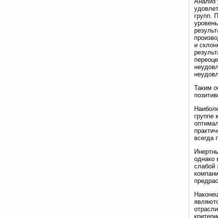
Анализ 
удовлет
групп. 
уровень
результ
произво
и склон
результ
переоце
неудовл
неудовл
Таким о
позитив
Наиболе
группе 
оптимал
практич
всегда 
Инертны
однако 
слабой 
компани
предрас
Наконец
являютс
отрасли
критери