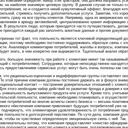
ько компания определит набор этих факторов, она должна направить усил
м, на наиболее значимую целевую группу. В данном случае не только 
потребления, но и создается некий кумулятивный эффект, благодаря кот
ояльной, стремясь получить дополнительные услуги. Заметим, что хор
лиять сразу на все группы клиентов. Например, одна из американских 
авлением в аренду автомобилей, централизованно хранит информацию 
в. В результате люди, которым приходится часто путешествовать, делаю
не приходится каждый раз заполнять анкетные данные и прочие докумен
признан тот факт, что лояльность является ключевой определяющей до
ации, поэтому необходимо постоянно поддерживать обратную связь с кл
сти. Анализируя комментарии потребителей, жалобы и вопросы, компан
 будет знать, в чем конкретно они выражаются. Тщательный анализ обра
ого, большую значимость при работе с клиентами имеет так называемый «f
щий с потребителями). Сотрудники, которые непосредственно находятся
сь предоставлением сервисных услуг, могут быть очень полезны как с
, что рационально-оценочная и индифферентная группы составляют око
По этой причине компании должны постоянно держать их в фокусе вним
оциональный контакт — построение доверительных отношений с клиент
Для этого необходим набор действий по развитию брэнда и доверия к ко
ь уникальность выпускаемого продукта или услуги. Кроме того, учитыва
тельской лояльности, компании необходимо планировать и осуществлять
ние потребителей во многие аспекты своего бизнеса — весьма позитивны
много обеспечения компании привлекают будущих потребителей уже на 
 подчеркнуть, что элементарная удовлетворенность от потребления пр
м лояльности в долгосрочной перспективе. По сути дела, компания дол
м, чтобы он чувствовал определенную эмоциональную связь с ней. Так
ривлекательны потому, что компания предоставляет членство офицерам
ате получается некое родство клиента и компании, поддерживающее вы