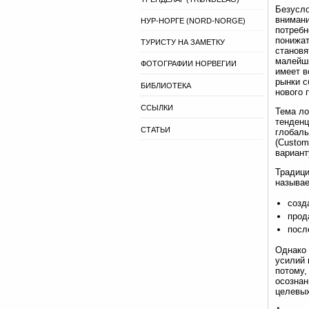
Безусло
внимани
НУР-НОРГЕ (NORD-NORGE)
потребн
понижат
ТУРИСТУ НА ЗАМЕТКУ
становя
малейши
ФОТОГРАФИИ НОРВЕГИИ
имеет в
рынки с
БИБЛИОТЕКА
нового 
ССЫЛКИ
Тема ло
тенденц
СТАТЬИ
глобаль
(Custom
вариант
Традици
называе
созд
прод
посл
Однако 
усилий 
потому,
осознан
целевых