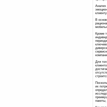
Анализ 
эмоцион
клиенту
В основ
рациона
мобиль
Кроме т
индивид
периоди
ключево
диверси
сервисн
компани
Для тог
клиенто
достига
отсутст
строитс
Посколь
их потр
определ
исследо
преимущ
пакеты,