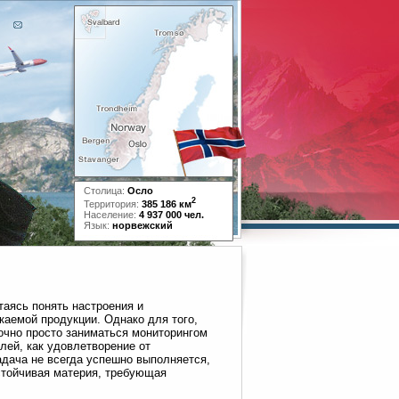
Столица:
Осло
2
Территория:
385 186 км
Население:
4 937 000 чел.
Язык:
норвежский
таясь понять настроения и
каемой продукции. Однако для того,
очно просто заниматься мониторингом
лей, как удовлетворение от
адача не всегда успешно выполняется,
стойчивая материя, требующая