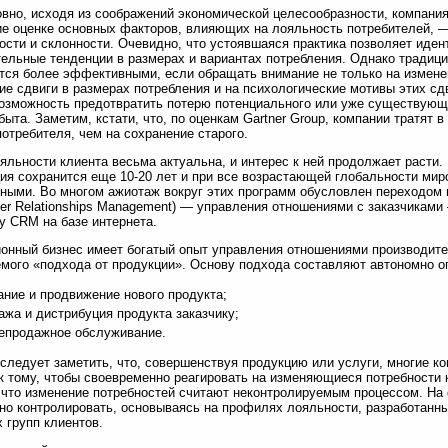
вно, исходя из соображений экономической целесообразности, компан
е оценке основных факторов, влияющих на лояльность потребителей, 
ости и склонности. Очевидно, что устоявшаяся практика позволяет иде
ельные тенденции в размерах и вариантах потребления. Однако традиц
тся более эффективными, если обращать внимание не только на изменен
е сдвиги в размерах потребления и на психологические мотивы этих сд
озможность предотвратить потерю потенциального или уже существующег
быта. Заметим, кстати, что, по оценкам Gartner Group, компании тратят 
потребителя, чем на сохранение старого.
яльности клиента весьма актуальна, и интерес к ней продолжает расти.
ия сохранится еще 10-20 лет и при все возрастающей глобальности мир
ными. Во многом ажиотаж вокруг этих программ обусловлен переходом 
er Relationships Management) — управления отношениями с заказчикам
у CRM на базе интернета.
онный бизнес имеет богатый опыт управления отношениями производите
мого «подхода от продукции». Основу подхода составляют автономно о
ание и продвижение нового продукта;
ажа и дистрибуция продукта заказчику;
епродажное обслуживание.
следует заметить, что, совершенствуя продукцию или услуги, многие к
к тому, чтобы своевременно реагировать на изменяющиеся потребности 
 что изменение потребностей считают неконтролируемым процессом. На
но контролировать, основываясь на профилях лояльности, разработанны
 групп клиентов.