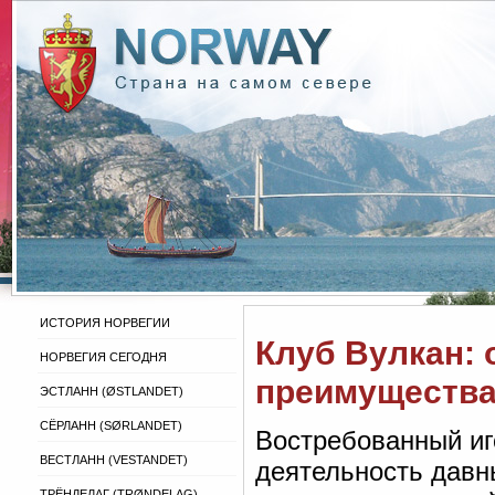
ИСТОРИЯ НОРВЕГИИ
Клуб Вулкан: 
НОРВЕГИЯ СЕГОДНЯ
преимуществ
ЭСТЛАНН (ØSTLANDET)
СЁРЛАНН (SØRLANDET)
Востребованный иг
ВЕСТЛАНН (VESTANDET)
деятельность давн
ТРЁНДЕЛАГ (TRØNDELAG)