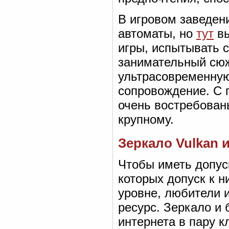
В игровом заведен
автоматы, но
тут
вы
игры, испытывать 
занимательный сюж
ультрасовременную
сопровождение. С 
очень востребованы
крупному.
Зеркало Vulkan 
Чтобы иметь допуск
которых допуск к 
уровне, любители 
ресурс. Зеркало и
интернета в пару к