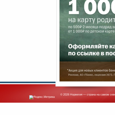
© 2026 Норвегия — страна на самом сев