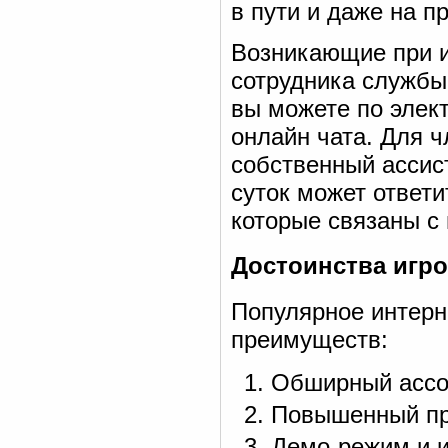
в пути и даже на п
Возникающие при и
сотрудника службы
вы можете по элек
онлайн чата. Для ч
собственный ассис
суток может ответ
которые связаны с
Достоинства игро
Популярное интерне
преимуществ:
Обширный ассо
Повышенный про
Демо-режим и и