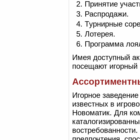
Принятие участ
Распродажи.
Турнирные соре
Лотерея.
Программа лоя
Имея доступный ак
посещают игорный 
Ассортиментны
Игорное заведение 
известных в игрово
Новоматик. Для ком
каталогизированны
востребованности.
предпочтения, спо