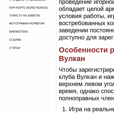
проведение игорно
обладает целой ар
НУР-НОРГЕ (NORD-NORGE)
условия работы, и
ТУРИСТУ НА ЗАМЕТКУ
востребованных ко
ФОТОГРАФИИ НОРВЕГИИ
заведении постоянн
БИБЛИОТЕКА
доступно для зарег
ССЫЛКИ
Особенности р
СТАТЬИ
Вулкан
Чтобы зарегистрир
клуба Вулкан и на
верхнем левом угол
время, однако спо
полноправных член
Игра на реальн