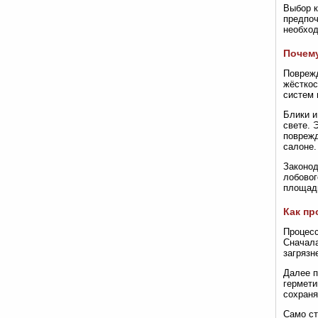
Выбор к
предпоч
необхо
Почему
Поврежд
жёсткос
систем 
Блики и
свете. 
поврежд
салоне.
Законод
лобовог
площади
Как пр
Процесс
Сначала
загрязн
Далее п
гермети
сохраня
Само ст