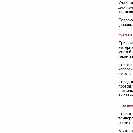
Излишки
для пол
тормози
Совреме
(наприм
На что
При пои
материа
маркой 
гаранти
Не стои
коррози
стёкла 
Перед п
проводи
сервисы
выравни
Правил
Первые 
темпера
резких 
Мыть ст