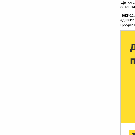
Щётки с
оставля
Периоди
адгезии
продлит