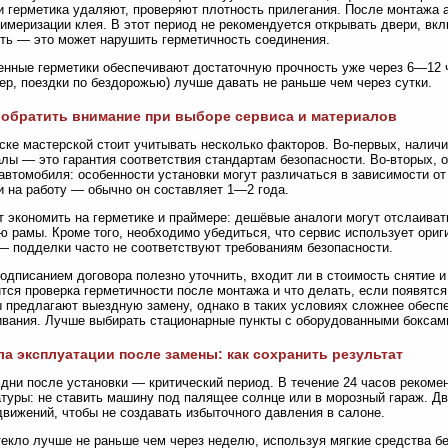
 герметика удаляют, проверяют плотность прилегания. После монтажа 
имеризации клея. В этот период не рекомендуется открывать двери, вк
ть — это может нарушить герметичность соединения.
нные герметики обеспечивают достаточную прочность уже через 6—12 ч
ер, поездки по бездорожью) лучше давать не раньше чем через сутки.
 обратить внимание при выборе сервиса и материалов
ске мастерской стоит учитывать несколько факторов. Во-первых, налич
лы — это гарантия соответствия стандартам безопасности. Во-вторых, о
автомобиля: особенности установки могут различаться в зависимости от
и на работу — обычно он составляет 1—2 года.
т экономить на герметике и праймере: дешёвые аналоги могут отслаиват
ю рамы. Кроме того, необходимо убедиться, что сервис использует ор
— подделки часто не соответствуют требованиям безопасности.
одписанием договора полезно уточнить, входит ли в стоимость снятие и 
тся проверка герметичности после монтажа и что делать, если появятся
 предлагают выездную замену, однако в таких условиях сложнее обеспе
вания. Лучше выбирать стационарные пункты с оборудованными боксам
а эксплуатации после замены: как сохранить результат
дни после установки — критический период. В течение 24 часов рекомен
туры: не ставить машину под палящее солнце или в морозный гараж. Дв
движений, чтобы не создавать избыточного давления в салоне.
екло лучше не раньше чем через неделю, используя мягкие средства бе