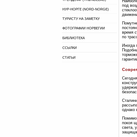
Наиболе
под воз
НУР-НОРГЕ (NORD-NORGE)
стеклоо
движени
ТУРИСТУ НА ЗАМЕТКУ
Помутне
постоян
ФОТОГРАФИИ НОРВЕГИИ
время с
по трас
БИБЛИОТЕКА
Иногда 
ССЫЛКИ
Подобны
торможе
СТАТЬИ
гаранти
Соврем
Сегодня
констру
удержив
безопас
Сталини
рассыпа
однако 
Помимо 
покоя щ
света, 
защищаю