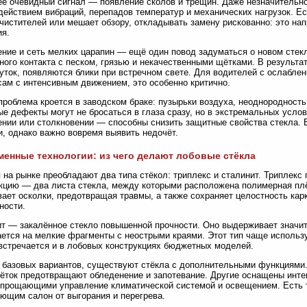
е очевидный сигнал — появление сколов и трещин. Даже незначительно
действием вибраций, перепадов температур и механических нагрузок. Е
чистителей или мешает обзору, откладывать замену рискованно: это на
я.
ние и сеть мелких царапин — ещё один повод задуматься о новом стекл
ного контакта с песком, грязью и некачественными щётками. В результа
уток, появляются блики при встречном свете. Для водителей с ослаблен
сам с интенсивным движением, это особенно критично.
проблема кроется в заводском браке: пузырьки воздуха, неоднородность
е дефекты могут не бросаться в глаза сразу, но в экстремальных усло
нии или столкновении — способны снизить защитные свойства стекла. В
и, однако важно вовремя выявить недочёт.
енные технологии: из чего делают лобовые стёкла
 на рынке преобладают два типа стёкол: триплекс и сталинит. Триплекс
кцию — два листа стекла, между которыми расположена полимерная плё
ает осколки, предотвращая травмы, а также сохраняет целостность кар
ности.
т — закалённое стекло повышенной прочности. Оно выдерживает значит
ется на мелкие фрагменты с неострыми краями. Этот тип чаще использу
встречается и в лобовых конструкциях бюджетных моделей.
базовых вариантов, существуют стёкла с дополнительными функциями.
ёток предотвращают обледенение и запотевание. Другие оснащены инт
упрощающими управление климатической системой и освещением. Есть 
щим салон от выгорания и перегрева.