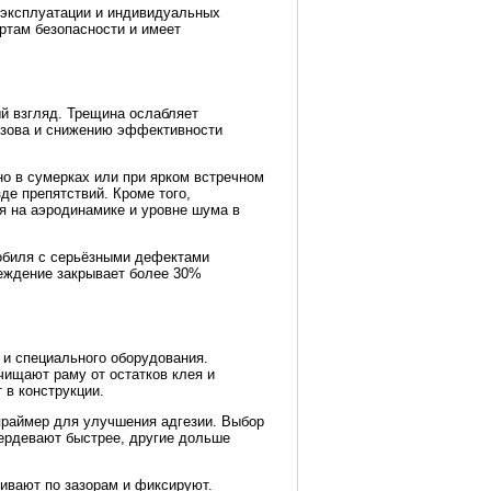
 эксплуатации и индивидуальных
ртам безопасности и имеет
ый взгляд. Трещина ослабляет
кузова и снижению эффективности
о в сумерках или при ярком встречном
де препятствий. Кроме того,
я на аэродинамике и уровне шума в
мобиля с серьёзными дефектами
реждение закрывает более 30%
 и специального оборудования.
чищают раму от остатков клея и
 в конструкции.
праймер для улучшения адгезии. Выбор
вердевают быстрее, другие дольше
ивают по зазорам и фиксируют.