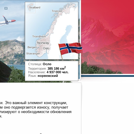
Столица:
Осло
2
Территория:
385 186 км
Население:
4 937 000 чел.
Язык:
норвежский
и. Это важный элемент конструкции,
м оно подвергается износу, получает
нализируют о необходимости обновления
и.