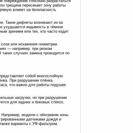
е повреждение способно разрастаться
сли трещина пересекает зону работы
прямую влияет на безопасность
е. Такие дефекты возникают из-за
те ухудшается видимость в тёмное
ным зрением или тех, кто часто ездит
 слоя или искажения геометрии.
виях — например, при резком
 таких случаях замена проводится по
 представляет собой многослойную
нка. При разрушении плёнка
каса, что важно для работы подушек
ельные нагрузки, но при разрушении
ется для задних и боковых стёкол,
 Например, модели с обогревом зоны
егрированными датчиками дождя и
также варианты с УФ-фильтром,