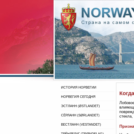
ИСТОРИЯ НОРВЕГИИ
Когд
НОРВЕГИЯ СЕГОДНЯ
Лобовое
ЭСТЛАНН (ØSTLANDET)
влияющи
поврежд
СЁРЛАНН (SØRLANDET)
стекла,
ВЕСТЛАНН (VESTANDET)
Призна
ТРЁНДЕЛАГ (TRØNDELAG)