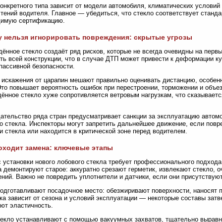
онкретного типа зависит от модели автомобиля, климатических условий
тений водителя. Главное — убедиться, что стекло соответствует станда
димую сертификацию.
 нельзя игнорировать повреждения: скрытые угрозы
ённое стекло создаёт ряд рисков, которые не всегда очевидны на перв
ть всей конструкции, что в случае ДТП может привести к деформации 
пассивной безопасности.
 искажения от царапин мешают правильно оценивать дистанцию, особенн
Это повышает вероятность ошибок при перестроении, торможении и объез
ённое стекло хуже сопротивляется ветровым нагрузкам, что сказываетс
ательство ряда стран предусматривает санкции за эксплуатацию авто
о стекла. Инспекторы могут запретить дальнейшее движение, если пов
 стекла или находится в критической зоне перед водителем.
оходит замена: ключевые этапы
 установки нового лобового стекла требует профессионального подхода
 демонтируют старое: аккуратно срезают герметик, извлекают стекло, о
ений. Важно не повредить уплотнители и датчики, если они присутствуют
одготавливают посадочное место: обезжиривают поверхности, наносят 
ка зависит от сезона и условий эксплуатации — некоторые составы зат
ют эластичность.
екло устанавливают с помощью вакуумных захватов, тщательно выравн