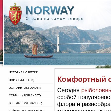
ИСТОРИЯ НОРВЕГИИ
Комфортный о
НОРВЕГИЯ СЕГОДНЯ
ЭСТЛАНН (ØSTLANDET)
Сегодня
рыболовны
особой популярнос
СЁРЛАНН (SØRLANDET)
флора и разнообра
ВЕСТЛАНН (VESTANDET)
многочисленных по
ТРЁНДЕЛАГ (TRØNDELAG)