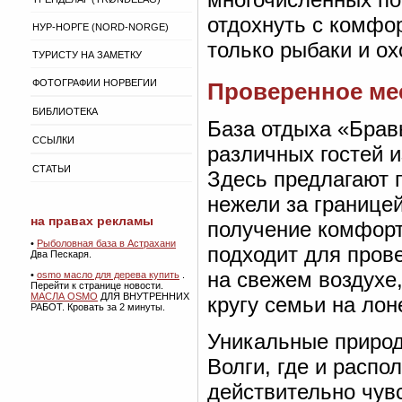
отдохнуть с комфор
НУР-НОРГЕ (NORD-NORGE)
только рыбаки и ох
ТУРИСТУ НА ЗАМЕТКУ
ФОТОГРАФИИ НОРВЕГИИ
Проверенное ме
БИБЛИОТЕКА
База отдыха «Брав
ССЫЛКИ
различных гостей и
СТАТЬИ
Здесь предлагают п
нежели за границе
на правах рекламы
получение комфорт
•
Рыболовная база в Астрахани
подходит для пров
Два Пескаря.
на свежем воздухе,
•
osmo масло для дерева купить
.
Перейти к странице новости.
МАСЛА OSMO
ДЛЯ ВНУТРЕННИХ
кругу семьи на лон
РАБОТ. Кровать за 2 минуты.
Уникальные природ
Волги, где и распо
действительно чув