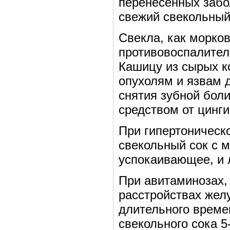
перенесенных забо
свежий свекольный 
Свекла, как морков
противовоспалите
Кашицу из сырых к
опухолям и язвам д
снятия зубной бол
средством от цинги
При гипертоническ
свекольный сок с м
успокаивающее, и 
При авитаминозах,
расстройствах жел
длительного времен
свекольного сока 5