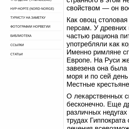
свойством — он во
НУР-НОРГЕ (NORD-NORGE)
ТУРИСТУ НА ЗАМЕТКУ
Как овощ столовая
персам. У древних
ФОТОГРАФИИ НОРВЕГИИ
частью рациона пи
БИБЛИОТЕКА
употребляли как ко
ССЫЛКИ
Именно римляне сп
СТАТЬИ
Европе. На Руси же
завезена она была
моря и по сей ден
Местные крестьяне
О лекарственных с
бесконечно. Еще д
различных недугах 
трудах Гиппократа 
лечения всевозмож