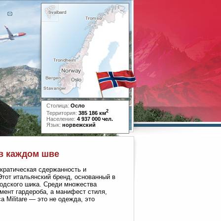
Столица:
Осло
2
Территория:
385 186 км
Население:
4 937 000 чел.
Язык:
норвежский
 в каждом шве
ократическая сдержанность и
Этот итальянский бренд, основанный в
родского шика. Среди множества
емент гардероба, а манифест стиля,
a Militare — это не одежда, это