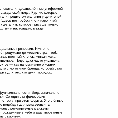
о основатели, вдохновлённые униформой
гражданской моды. Куртки, которые
стали предметом желания у ценителей
 Здесь нет грубости или нарочитой
 к деталям, которое присуще только
прошлым и настоящим, между
 идеальные пропорции. Ничто не
Всё продумано до миллиметра, чтобы
тва: плотный хлопок, мягкая кожа,
кашемира. Подкладка часто украшена
утов — как напоминание о корнях
сто с логотипом бренда, который стал
ма для тех, кто ценит порядок,
о функциональности. Ведь изначально
вки. Сегодня эта философия
, не теряя при этом формы. Утеплённые
о подойдут для межсезонья, а
рманы, регулируемые манжеты,
, рожденные в небе и адаптированные
ему самолёту.