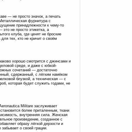
аве — не просто значок, а печать
 Металлическая фурнитура с
ощущение принадлежности к чему-то
это не просто этикетка, а
того клуба, где ценят не броские
для тех, кто не кричит о своём
инаково хорошо смотрится с джинсами и
еловой среде, и даже с юбкой-
ложных сочетаний — достаточно
ренный, сдержанный, с лёгким намёком
елковой блузкой, а техническая — с
об, которая будет служить годами, не
ronautica Militare заслуживает
 становится более приталенным, ткани
висимость, внутренняя сила. Женская
тельное произведение, созданное с
обавляет образу лёгкой дерзости и
 забывает о своей грации.