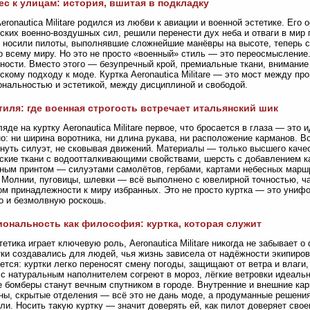
ес к улицам: история, вшитая в подкладку
eronautica Militare родился из любви к авиации и военной эстетике. Ег
ских военно-воздушных сил, решили перенести дух неба и отваги в мир 
о носили пилоты, выполнявшие сложнейшие манёвры на высоте, теперь 
о всему миру. Но это не просто «военный» стиль — это переосмысление.
ности. Вместо этого — безупречный крой, премиальные ткани, внимание
скому подходу к моде. Куртка Aeronautica Militare — это мост между 
нальностью и эстетикой, между дисциплиной и свободой.
тиля: где военная строгость встречает итальянский шик
ляде на куртку Aeronautica Militare первое, что бросается в глаза — это
о: ни ширина воротника, ни длина рукава, ни расположение карманов. 
нуть силуэт, не сковывая движений. Материалы — только высшего качес
ские ткани с водоотталкивающими свойствами, шерсть с добавлением 
ым принтом — силуэтами самолётов, гербами, картами небесных маршр
 Молнии, пуговицы, шлевки — всё выполнено с ювелирной точностью, ча
м принадлежности к миру избранных. Это не просто куртка — это унифор
о и безмолвную роскошь.
ональность как философия: куртка, которая служит
тетика играет ключевую роль, Aeronautica Militare никогда не забывает 
тки создавались для людей, чья жизнь зависела от надёжности экипиро
ется: куртки легко переносят смену погоды, защищают от ветра и влаги
с натуральным наполнителем согреют в мороз, лёгкие ветровки идеальн
 бомберы станут вечным спутником в городе. Внутренние и внешние ка
ы, скрытые отделения — всё это не дань моде, а продуманные решения
ли. Носить такую куртку — значит доверять ей, как пилот доверяет сво