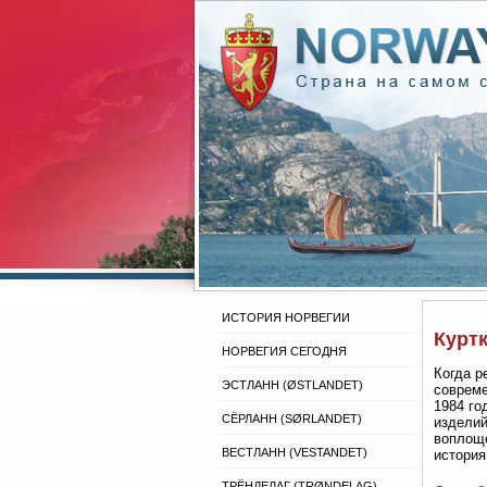
ИСТОРИЯ НОРВЕГИИ
Куртк
НОРВЕГИЯ СЕГОДНЯ
Когда р
ЭСТЛАНН (ØSTLANDET)
совреме
1984 го
СЁРЛАНН (SØRLANDET)
изделий
воплоще
ВЕСТЛАНН (VESTANDET)
история
ТРЁНДЕЛАГ (TRØNDELAG)