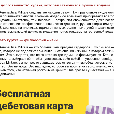
 долговечность: куртка, которая становится лучше с годами
Aeronautica Militare созданы не на один сезон. При правильном уходе он
ни привлекательности. Кожаные модели со временем приобретают благо
идуальный оттенок, технические — сохраняют свои свойства даже после
е отношение: профессиональная чистка для кожи, ручная стирка или д
, хранение на плечиках, вдали от прямых солнечных лучей и влажности
 подчёркивающий ценность владения по-настоящему качественной вещь
сто куртка — философия жизни
Aeronautica Militare — это больше, чем предмет гардероба. Это символ —
а, которое не подлежит сомнению, и отношения к жизни, в котором важн
ям. Это выбор тех, кто не гонится за трендами, но формирует их. Кто не
ным, а выбирает её, чтобы чувствовать себя собой — уверенно, свободн
tica Militare, вы не просто защищаетесь от ветра — вы облачаетесь в ис
тво. Это не мода. Это наследие, которое вы носите на своих плечах — с
ием того, что истинная роскошь не кричит. Она просто существует — в 
 движении.