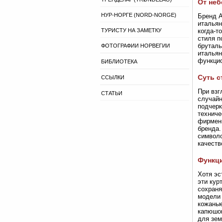
От неб
НУР-НОРГЕ (NORD-NORGE)
Бренд A
итальян
ТУРИСТУ НА ЗАМЕТКУ
когда-т
стиля п
бруталь
ФОТОГРАФИИ НОРВЕГИИ
итальян
функцио
БИБЛИОТЕКА
Суть с
ССЫЛКИ
При взг
СТАТЬИ
случайн
подчерк
техниче
фирменн
бренда.
символо
качеств
Функци
Хотя эс
эти кур
сохраня
модели 
кожаные
капюшон
для зем