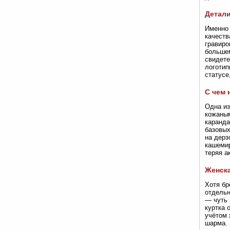
Детали
Именно 
качеств
гравиро
большем
свидете
логотип
статусе
С чем 
Одна из
кожаным
каранда
базовых
на дерз
кашемир
теряя а
Женска
Хотя бр
отдельн
— чуть 
куртка 
учётом 
шарма. 