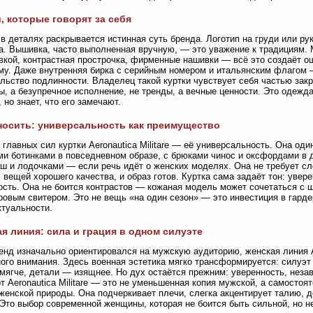
, которые говорят за себя
в деталях раскрывается истинная суть бренда. Логотип на груди или рук
а. Вышивка, часто выполненная вручную, — это уважение к традициям.
вкой, контрастная прострочка, фирменные нашивки — всё это создаёт 
у. Даже внутренняя бирка с серийным номером и итальянским флагом — 
льство подлинности. Владелец такой куртки чувствует себя частью закры
ы, а безупречное исполнение, не тренды, а вечные ценности. Это одежда 
, но знает, что его замечают.
носить: универсальность как преимущество
 главных сил куртки Aeronautica Militare — её универсальность. Она од
и ботинками в повседневном образе, с брюками чинос и оксфордами в д
ш и лодочками — если речь идёт о женских моделях. Она не требует с
 вещей хорошего качества, и образ готов. Куртка сама задаёт тон: уве
ость. Она не боится контрастов — кожаная модель может сочетаться с ш
овым свитером. Это не вещь «на один сезон» — это инвестиция в гардер
ктуальности.
я линия: сила и грация в одном силуэте
енд изначально ориентировался на мужскую аудиторию, женская линия Ae
ого внимания. Здесь военная эстетика мягко трансформируется: силуэт
мягче, детали — изящнее. Но дух остаётся прежним: уверенность, неза
от Aeronautica Militare — это не уменьшенная копия мужской, а самостоя
женской природы. Она подчеркивает плечи, слегка акцентирует талию, д
Это выбор современной женщины, которая не боится быть сильной, но не