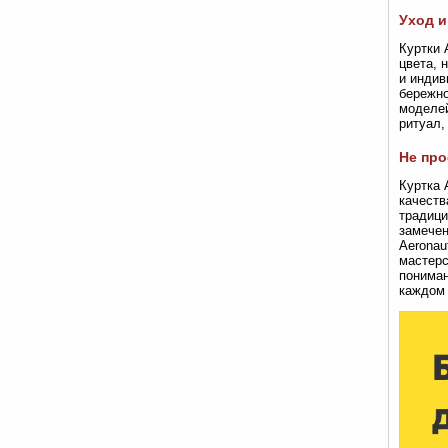
Уход и
Куртки 
цвета, 
и индив
бережно
моделей
ритуал,
Не про
Куртка 
качеств
традици
замечен
Aeronau
мастерс
пониман
каждом