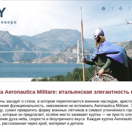
а Aeronautica Militare: итальянская элегантность
ечь заходит о стиле, в котором переплетаются военное наследие, арист
нная функциональность, невозможно не вспомнить Aeronautica Militare. 
ду, сумел превратить форму военных лётчиков в символ утончённого го
, которые он предлагает, особое место занимает куртка — не просто эл
ние духа неба, скорости и безупречного вкуса. Каждая куртка Aeronautic
, рассказанная через крой, материал и детали.