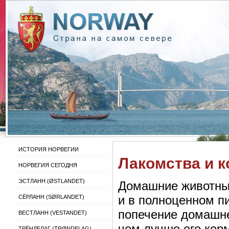
ИСТОРИЯ НОРВЕГИИ
Лакомства и 
НОРВЕГИЯ СЕГОДНЯ
ЭСТЛАНН (ØSTLANDET)
Домашние животные
и в полноценном п
СЁРЛАНН (SØRLANDET)
попечение домашне
ВЕСТЛАНН (VESTANDET)
чем лучше его кор
ТРЁНДЕЛАГ (TRØNDELAG)