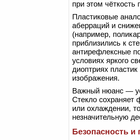
при этом чёткость 
Пластиковые анало
аберраций и сниже
(например, полика
приблизились к ст
антирефлексные по
условиях яркого св
диоптриях пластик 
изображения.
Важный нюанс — ус
Стекло сохраняет 
или охлаждении, то
незначительную д
Безопасность и 