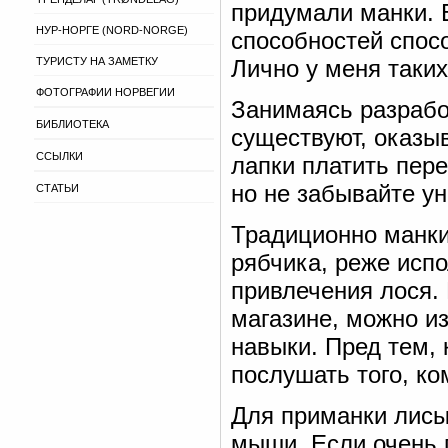
придумали манки. 
НУР-НОРГЕ (NORD-NORGE)
способностей спос
ТУРИСТУ НА ЗАМЕТКУ
Лично у меня таких
ФОТОГРАФИИ НОРВЕГИИ
Занимаясь разработ
БИБЛИОТЕКА
существуют, оказыв
ССЫЛКИ
лапки платить пере
но не забывайте ун
СТАТЬИ
Традиционно манки
рябчика, реже исп
привлечения лося.
магазине, можно и
навыки. Пред тем,
послушать того, ко
Для приманки лисы
мыши. Если очень п