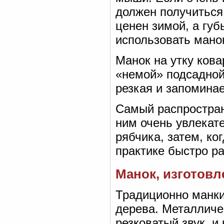
должен получиться 
ценен зимой, а губ
использовать мано
Манок на утку кова
«немой» подсадной,
резкая и запоминае
Самый распростран
ним очень увлекате
рябчика, затем, ко
практике быстро ра
Манок, изготовл
Традиционно манки
дерева. Металличе
резковатый звук, и