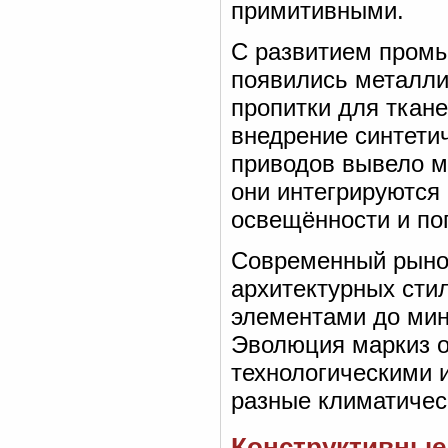
примитивными.
С развитием промы
появились металли
пропитки для ткане
внедрение синтети
приводов вывело м
они интегрируются 
освещённости и по
Современный рыно
архитектурных сти
элементами до ми
Эволюция маркиз о
технологическими 
разные климатичес
Конструктивные