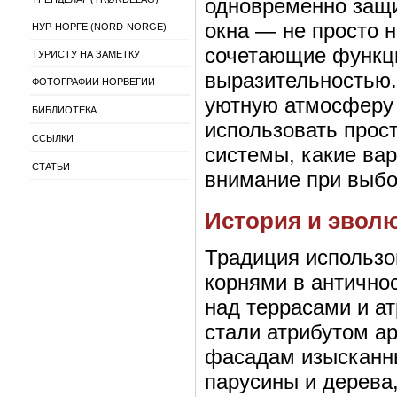
одновременно защи
окна — не просто 
НУР-НОРГЕ (NORD-NORGE)
сочетающие функци
ТУРИСТУ НА ЗАМЕТКУ
выразительностью.
ФОТОГРАФИИ НОРВЕГИИ
уютную атмосферу 
БИБЛИОТЕКА
использовать прост
ССЫЛКИ
системы, какие ва
СТАТЬИ
внимание при выбо
История и эвол
Традиция использо
корнями в антично
над террасами и а
стали атрибутом а
фасадам изысканны
парусины и дерева