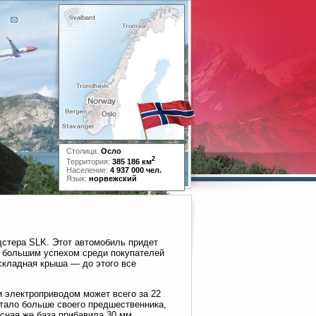
Столица:
Осло
2
Территория:
385 186 км
Население:
4 937 000 чел.
Язык:
норвежский
стера SLK. Этот автомобиль придет
о большим успехом среди покупателей
складная крыша — до этого все
и электроприводом может всего за 22
стало больше своего предшественника,
сная же база прибавила 30 мм.