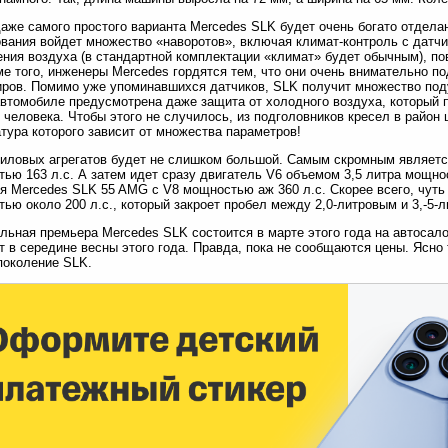
аже самого простого варианта Mercedes SLK будет очень богато отделан
вания войдет множество «наворотов», включая климат-контроль с датчи
ения воздуха (в стандартной комплектации «климат» будет обычным), п
ме того, инженеры Mercedes гордятся тем, что они очень внимательно п
ров. Помимо уже упоминавшихся датчиков, SLK получит множество поду
автомобиле предусмотрена даже защита от холодного воздуха, который 
 человека. Чтобы этого не случилось, из подголовников кресел в район
тура которого зависит от множества параметров!
иловых агрегатов будет не слишком большой. Самым скромным являетс
ью 163 л.с. А затем идет сразу двигатель V6 объемом 3,5 литра мощно
я Mercedes SLK 55 AMG с V8 мощностью аж 360 л.с. Скорее всего, чуть 
ью около 200 л.с., который закроет пробел между 2,0-литровым и 3,-5-
ьная премьера Mercedes SLK состоится в марте этого года на автосало
т в середине весны этого года. Правда, пока не сообщаются цены. Ясно 
поколение SLK.