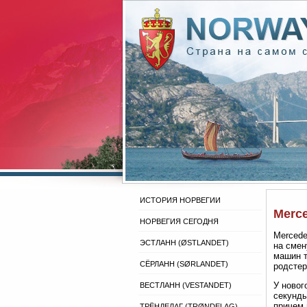
ИСТОРИЯ НОРВЕГИИ
Merc
НОРВЕГИЯ СЕГОДНЯ
Mercede
ЭСТЛАНН (ØSTLANDET)
на смен
машин т
СЁРЛАНН (SØRLANDET)
родстер
У новог
ВЕСТЛАНН (VESTANDET)
секунды
причем 
ТРЁНДЕЛАГ (TRØNDELAG)