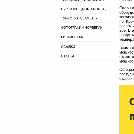
Салон д
НУР-НОРГЕ (NORD-NORGE)
оборудо
загрязн
ТУРИСТУ НА ЗАМЕТКУ
пр. Кро
пассажи
ФОТОГРАФИИ НОРВЕГИИ
все. В 
продуть
БИБЛИОТЕКА
темпера
ССЫЛКИ
Гамма с
мощност
СТАТЬИ
окажетс
мощност
Официал
поступи
старое 