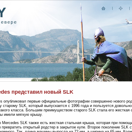
edes представил новый SLK
s опубликовал первые официальные фотографии совершенно нового род
у старому SLK, который выпускается с 1996 года и пользуется довольн
акого класса. Большим преимуществом старого SLK стала его жесткая 
ы имели мягкую крышу.
о Mercedes SLK также есть жесткая стальная крыша, которая при помощ
 превратить открытый родстер в закрытое купе. Второе поколение SLK 
намного. Так, длина машины выросла на 72 мм, а ширина на 65 мм. Коле