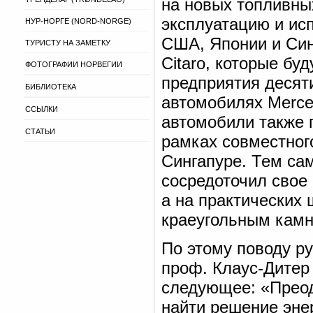
на новых топливных
эксплуатацию и ис
НУР-НОРГЕ (NORD-NORGE)
США, Японии и Синг
ТУРИСТУ НА ЗАМЕТКУ
Citaro, которые бу
ФОТОГРАФИИ НОРВЕГИИ
предприятия десяти
БИБЛИОТЕКА
автомобилях Merced
ССЫЛКИ
автомобили также п
СТАТЬИ
рамках совместног
Сингапуре. Тем с
сосредоточил свое
а на практических 
краеугольным камн
По этому поводу р
проф. Клаус-Дитер 
следующее: «Преод
найти решение эне