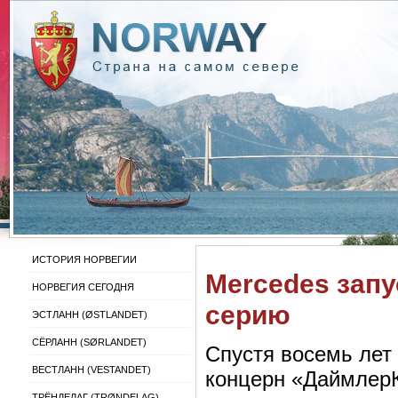
ИСТОРИЯ НОРВЕГИИ
Mercedes зап
НОРВЕГИЯ СЕГОДНЯ
серию
ЭСТЛАНН (ØSTLANDET)
СЁРЛАНН (SØRLANDET)
Спустя восемь лет
ВЕСТЛАНН (VESTANDET)
концерн «ДаймлерК
ТРЁНДЕЛАГ (TRØNDELAG)