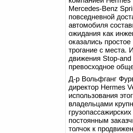
компанией Hermes 
Mercedes-Benz Spri
повседневной доста
автомобиля состави
ожидания как инже
оказались простое
трогание с места. 
движения Stop-and
превосходное обще
Д-р Вольфганг Фур
директор Hermes Ve
использования это
владельцами крупн
грузопассажирских 
постоянным заказ
толчок к продвиже