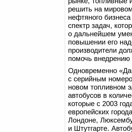
рынке, топливные 
решить на мировом
нефтяного бизнеса
спектр задач, кото
о дальнейшем умен
повышении его над
производители дол
помочь внедрению 
Одновременно «Да
с серийным номеро
новом топливном э
автобусов в количе
которые с 2003 год
европейских города
Лондоне, Люксембу
и Штутгарте. Авто