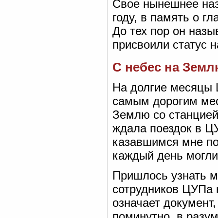
Свое нынешнее наз
году, в память о г
До тех пор он назы
присвоили статус н
С небес на Зем
На долгие месяцы 
самым дорогим мес
Землю со станцией
ждала поездок в ЦУ
казавшимся мне по
каждый день могли 
Пришлось узнать м
сотрудников ЦУПа 
означает документ,
поминутно, в разум