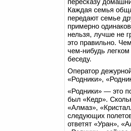
пересказу домашни
Каждая семья обща
передают семье дру
примерно одинаков
нельзя, лучше не 
это правильно. Че
чем-нибудь легком
беседу.
Оператор дежурной
«Родники», «Родник
«Родники» — это п
был «Кедр». Скольк
«Алмаз», «Кристал
следующих полетов
ответят «Уран», «