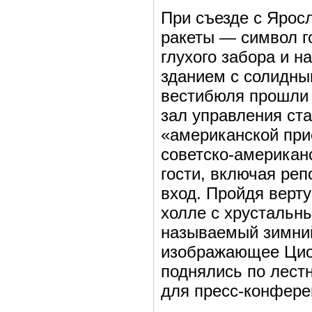
При съезде с Яросл
ракеты — символ г
глухого забора и 
зданием с солидны
вестибюля прошли 
зал управления ст
«американской прис
советско-американ
гости, включая реп
вход. Пройдя верт
холле с хрустальн
называемый зимний
изображающее Циол
поднялись по лест
для пресс-конферен