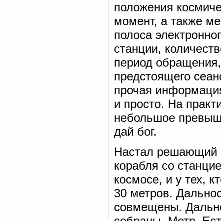
положения космиче
момент, а также ме
полоса электронног
станции, количест
период обращения,
предстоящего сеанс
прочая информация
и просто. На практ
небольшое превыше
дай бог.
Настал решающий 
корабля со станцие
космосе, и у тех, 
30 метров. Дальнос
совмещены. Дально
собраны. Метр. Ест