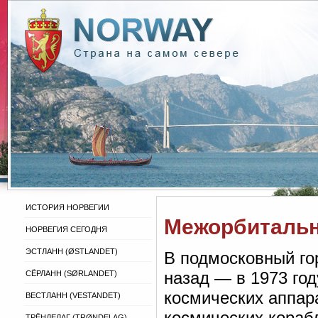
ИСТОРИЯ НОРВЕГИИ
Межорбитальн
НОРВЕГИЯ СЕГОДНЯ
ЭСТЛАНН (ØSTLANDET)
В подмосковный го
назад — в 1973 го
СЁРЛАНН (SØRLANDET)
космических аппар
ВЕСТЛАНН (VESTANDET)
космических кораб
ТРЁНДЕЛАГ (TRØNDELAG)