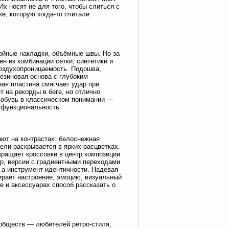
х носят не для того, чтобы слиться с
ке, которую когда-то считали
ойные накладки, объёмные швы. Но за
н из комбинации сетки, синтетики и
воздухопроницаемость. Подошва,
езиновая основа с глубоким
ная пластина смягчает удар при
 на рекорды в беге, но отлично
я обувь в классическом понимании —
и функциональность.
ают на контрастах: белоснежная
ели раскрывается в ярких расцветках.
ращает кроссовки в центр композиции
р, версии с градиентными переходами
 а инструмент идентичности. Надевая
ирает настроение, эмоцию, визуальный
де и аксессуарах способ рассказать о
ообществ — любителей ретро-стиля,