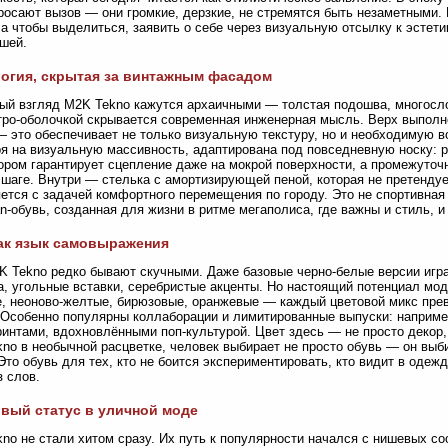
росают вызов — они громкие, дерзкие, не стремятся быть незаметными. И
 а чтобы выделиться, заявить о себе через визуальную отсылку к эстети
шей.
огия, скрытая за винтажным фасадом
ый взгляд M2K Tekno кажутся архаичными — толстая подошва, многосл
тро-оболочкой скрывается современная инженерная мысль. Верх выполне
 это обеспечивает не только визуальную текстуру, но и необходимую 
я на визуальную массивность, адаптирована под повседневную носку: р
ором гарантирует сцепление даже на мокрой поверхности, а промежуточ
шаге. Внутри — стелька с амортизирующей пеной, которая не претендует
ется с задачей комфортного перемещения по городу. Это не спортивна
an-обувь, созданная для жизни в ритме мегаполиса, где важны и стиль, 
ак язык самовыражения
K Tekno редко бывают скучными. Даже базовые черно-белые версии игр
, угольные вставки, серебристые акценты. Но настоящий потенциал мод
, неоново-желтые, бирюзовые, оранжевые — каждый цветовой микс прев
 Особенно популярны коллаборации и лимитированные выпуски: наприме
ринтами, вдохновлёнными поп-культурой. Цвет здесь — не просто декор,
no в необычной расцветке, человек выбирает не просто обувь — он выб
Это обувь для тех, кто не боится экспериментировать, кто видит в одеж
з слов.
вый статус в уличной моде
no не стали хитом сразу. Их путь к популярности начался с нишевых с