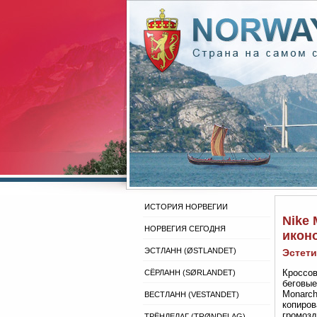
ИСТОРИЯ НОРВЕГИИ
Nike
НОРВЕГИЯ СЕГОДНЯ
икон
ЭСТЛАНН (ØSTLANDET)
Эстети
Кроссов
СЁРЛАНН (SØRLANDET)
беговые
Monarch
ВЕСТЛАНН (VESTANDET)
копиров
громозд
ТРЁНДЕЛАГ (TRØNDELAG)