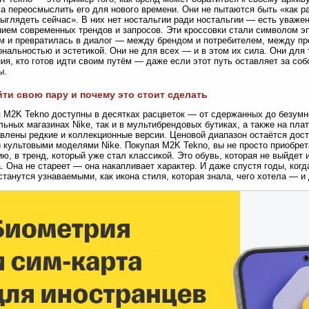
 а переосмыслить его для нового времени. Они не пытаются быть «как р
ыглядеть сейчас». В них нет ностальгии ради ностальгии — есть уваже
ием современных трендов и запросов. Эти кроссовки стали символом эп
м и превратилась в диалог — между брендом и потребителем, между п
нальностью и эстетикой. Они не для всех — и в этом их сила. Они для т
ия, кто готов идти своим путём — даже если этот путь оставляет за с
ы.
йти свою пару и почему это стоит сделать
 M2K Tekno доступны в десятках расцветок — от сдержанных до безумно
ьных магазинах Nike, так и в мультибрендовых бутиках, а также на пла
влены редкие и коллекционные версии. Ценовой диапазон остаётся дост
 культовыми моделями Nike. Покупая M2K Tekno, вы не просто приобре
ию, в тренд, который уже стал классикой. Это обувь, которая не выйдет 
. Она не стареет — она накапливает характер. И даже спустя годы, когд
станутся узнаваемыми, как икона стиля, которая знала, чего хотела — и