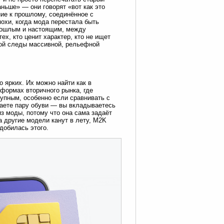
аньше» — они говорят «вот как это
ние к прошлому, соединённое с
охи, когда мода перестала быть
рошлым и настоящим, между
ех, кто ценит характер, кто не ищет
обой следы массивной, рельефной
 ярких. Их можно найти как в
тформах вторичного рынка, где
упным, особенно если сравнивать с
таете пару обуви — вы вкладываетесь
из моды, потому что она сама задаёт
а другие модели канут в лету, M2K
 добилась этого.