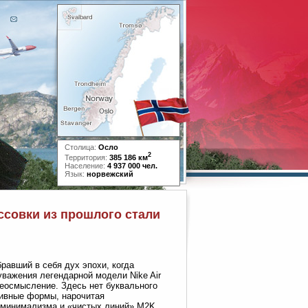
Столица:
Осло
2
Территория:
385 186 км
Население:
4 937 000 чел.
Язык:
норвежский
ссовки из прошлого стали
равший в себя дух эпохи, когда
уважения легендарной модели Nike Air
реосмысление. Здесь нет буквального
сивные формы, нарочитая
ху минимализма и «чистых линий» M2K