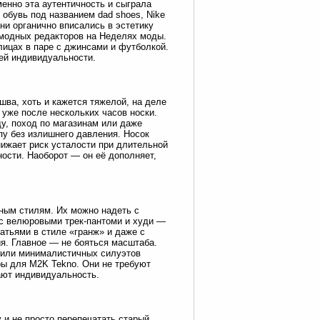
менно эта аутентичность и сыграла
обувь под названием dad shoes, Nike
ни органично вписались в эстетику
ы модных редакторов на Неделях моды.
улицах в паре с джинсами и футболкой.
оей индивидуальности.
ва, хоть и кажется тяжелой, на деле
 уже после нескольких часов носки.
ду, поход по магазинам или даже
пу без излишнего давления. Носок
нижает риск усталости при длительной
ности. Наоборот — он её дополняет,
ным стилям. Их можно надеть с
 с велюровыми трек-пантоми и худи —
атьями в стиле «гранж» и даже с
я. Главное — не бояться масштаба.
 или минималистичных силуэтов
ы для M2K Tekno. Они не требуют
ают индивидуальность.
 и не просто перепечатать старый