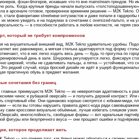
ионеров, фэшн-блогеров, искавших что-то вне mainstream-трендов. Но и
ю роль. Когда крупные бренды начали выпускать «толстоподошвенную» 
ла в арсенале готовое, проверенное временем решение — M2K Tekno. О
e, стали фаворитами streetwear-энтузиастов и даже попали в гардероб
 их можно увидеть и на подиумах в сочетании с oversized-пальто, и на 
ерсальность — в способности работать в любом контексте, не теряя св
т, который не требует компромиссов
я на внушительный внешний вид, M2K Tekno удивительно удобны. Подош
еляет вес равномерно, а мягкая стелька адаптируется под форму стопы
отмечают, что в них легко ходить весь день — будь то прогулка по горо
тренировочный день в зале. Шнуровка регулируется легко, фиксируя сто
чно широкий, чтобы не сдавливать пальцы, а пятка — устойчивая, что с
 Это редкий случай, когда броский дизайн не идёт в ущерб функциональ
ая практичную обувь в предмет желания.
ые сочетания без границ
 главных преимуществ M2K Tekno — их невероятная адаптивность к раз
ескими чинос и рубашкой оверсайз — и получить дерзкий контраст. Или
ть спортивный vibe. Они одинаково хорошо смотрятся с юбками-миди, пл
ми — если вы готовы нарушить правила дресс-кода ради самовыражени
ку сами кроссовки визуально объёмные, лучше избегать слишком узких
 Оверсайз, многослойность, свободные формы — вот идеальные партнёр
ой фигуры или безупречного вкуса — они прощают ошибки и подчёркив
ие, которое продолжает жить
K Tekno — это пример того, как бренд может обратиться к своему архиву