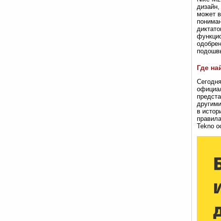
дизайн,
может в
пониман
диктато
функцио
одобрен
подошв
Где на
Сегодня
официал
предста
другими
в истор
правила
Tekno о