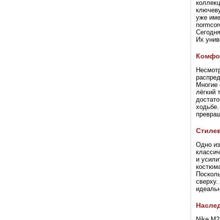
коллекц
ключеву
уже име
normcor
Сегодня
Их унив
Комфор
Несмотр
распред
Многие 
лёгкий 
достато
ходьбе.
превращ
Стилев
Одно из
классич
и усили
костюма
Посколь
сверху.
идеальн
Наслед
Nike M2