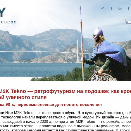
 M2K Tekno — ретрофутуризм на подошве: как кро
ой уличного стиля
ка 90-х, переосмысленная для нового поколения
ки Nike M2K Tekno — это не просто обувь. Это культурный артефакт, воб
 технологии начали переплетаться с уличной модой. Их дизайн — дань 
, вышедшей в начале 2000-х, но при этом M2K Tekno — не ремейк, а пе
ания: вместо этого — слоистая подошва с выраженным рельефом, мас
кость, которая сегодня читается как стилистическое заявление. В эпо