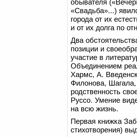
обывателя («Вечер
«Свадьба»...) явил
города от их естес
и от их долга по о
Два обстоятельств
позиции и своеобр
участие в литерат
Объединением реал
Хармс, А. Введенск
Филонова, Шагала, 
родственность свое
Руссо. Умение виде
на всю жизнь.
Первая книжка Забо
стихотворения) вы