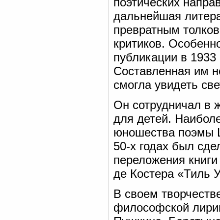
поэтических напра
дальнейшая литера
превратным толков
критиков. Особенн
публикации в 1933
Составленная им нов
смогла увидеть све
Он сотрудничал в ж
для детей. Наибол
юношества поэмы Ш
50-х годах был сде
переложения книги
де Костера «Тиль 
В своем творчеств
философской лирик