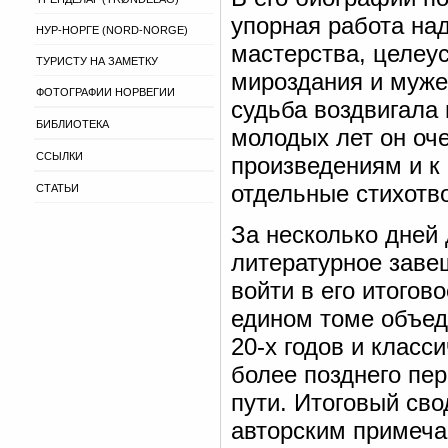
упорная работа на
НУР-НОРГЕ (NORD-NORGE)
мастерства, целеу
ТУРИСТУ НА ЗАМЕТКУ
мироздания и муже
ФОТОГРАФИИ НОРВЕГИИ
судьба воздвигала 
БИБЛИОТЕКА
молодых лет он оч
ССЫЛКИ
произведениям и к 
отдельные стихотво
СТАТЬИ
За несколько дней
литературное завещ
войти в его итогово
едином томе объед
20-х годов и класс
более позднего пе
пути. Итоговый св
авторским примеча