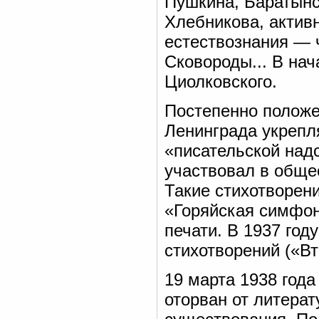
Пушкина, Баратынск
Хлебникова, акти
естествознания — ч
Сковороды... В нач
Циолковского.
Постепенно положе
Ленинграда укрепл
«писательской над
участвовал в обще
Такие стихотворен
«Горяйская симфон
печати. В 1937 го
стихотворений («Вт
19 марта 1938 года
оторван от литерат