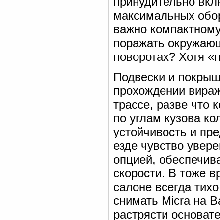
принудительно вкл
максимальных оборо
важно компактному
поражать окружающ
поворотах? Хотя «
Подвески и покрыш
прохождении вираже
трассе, разве что
по углам кузова к
устойчивость и пр
езде чувство увере
опцией, обеспечив
скорости. В тоже в
салоне всегда тихо
снимать Micra на В
растрясти основате