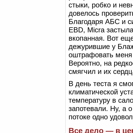
стыки, робко и нев
довелось проверит
Благодаря АБС и с
EBD, Micra застыла
вкопанная. Вот ещ
дежурившие у Блаж
оштрафовать меня 
Вероятно, на редк
смягчил и их сердц
В день теста я смо
климатической уст
температуру в сало
запотевали. Ну, а 
потоке одно удовол
Все дело — в це