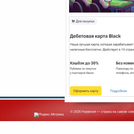
© 2026 Норвегия — страна на самом сев