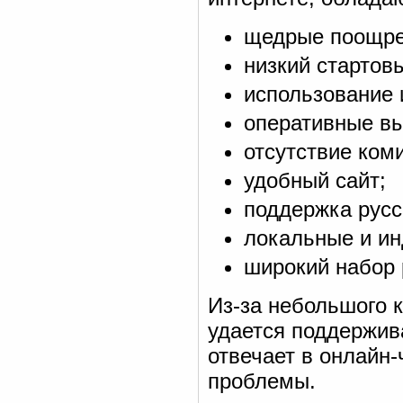
щедрые поощре
низкий стартов
использование 
оперативные в
отсутствие ком
удобный сайт;
поддержка русс
локальные и ин
широкий набор 
Из-за небольшого к
удается поддержив
отвечает в онлайн-
проблемы.