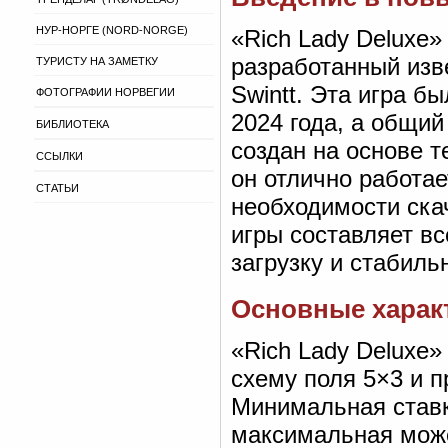
НУР-НОРГЕ (NORD-NORGE)
«Rich Lady Deluxe»
разработанный изв
ТУРИСТУ НА ЗАМЕТКУ
Swintt. Эта игра б
ФОТОГРАФИИ НОРВЕГИИ
2024 года, а общий
БИБЛИОТЕКА
создан на основе т
ССЫЛКИ
он отлично работае
СТАТЬИ
необходимости ска
игры составляет вс
загрузку и стабиль
Основные характ
«Rich Lady Deluxe»
схему поля 5×3 и п
Минимальная ставка
максимальная може