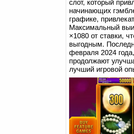
слот, который прив
начинающих гэмбле
графике, привлека
Максимальный выиг
×1080 от ставки, ч
выгодным. Последн
февраля 2024 года,
продолжают улучша
лучший игровой оп