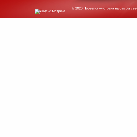
© 2026 Норвегия — страна на самом сев