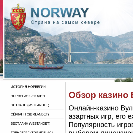
ИСТОРИЯ НОРВЕГИИ
Обзор казино 
НОРВЕГИЯ СЕГОДНЯ
ЭСТЛАНН (ØSTLANDET)
Онлайн-казино Вул
азартных игр, его
СЁРЛАНН (SØRLANDET)
Популярность игро
ВЕСТЛАНН (VESTANDET)
выбором лицензион
ТРЁНДЕЛАГ (TRØNDELAG)