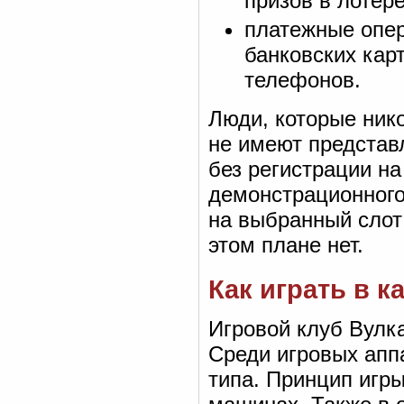
призов в лотере
платежные опе
банковских кар
телефонов.
Люди, которые ник
не имеют представл
без регистрации н
демонстрационного
на выбранный слот
этом плане нет.
Как играть в к
Игровой клуб Вулка
Среди игровых апп
типа. Принцип игры