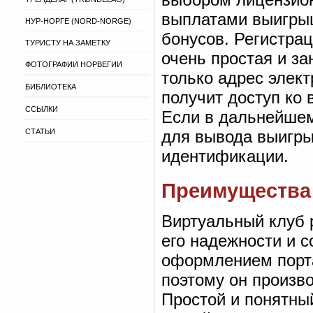
выплатами выигры
НУР-НОРГЕ (NORD-NORGE)
бонусов. Регистра
ТУРИСТУ НА ЗАМЕТКУ
очень простая и за
ФОТОГРАФИИ НОРВЕГИИ
только адрес элект
БИБЛИОТЕКА
получит доступ ко
ССЫЛКИ
Если в дальнейшем
СТАТЬИ
для вывода выигры
идентификации.
Преимущества 
Виртуальный клуб р
его надежности и 
оформлением порта
поэтому он произво
Простой и понятны