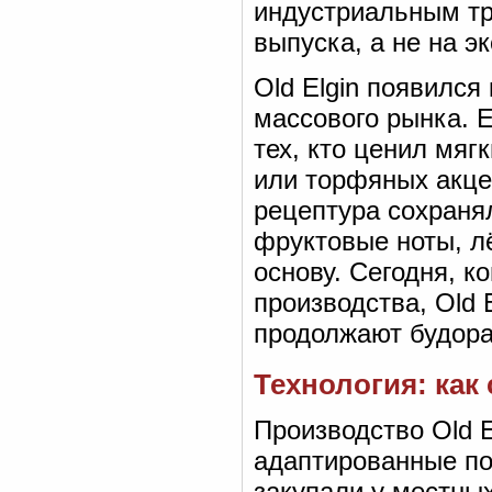
индустриальным тр
выпуска, а не на э
Old Elgin появился
массового рынка. Е
тех, кто ценил мяг
или торфяных акце
рецептура сохраня
фруктовые ноты, л
основу. Сегодня, к
производства, Old 
продолжают будора
Технология: ка
Производство Old E
адаптированные по
закупали у местны