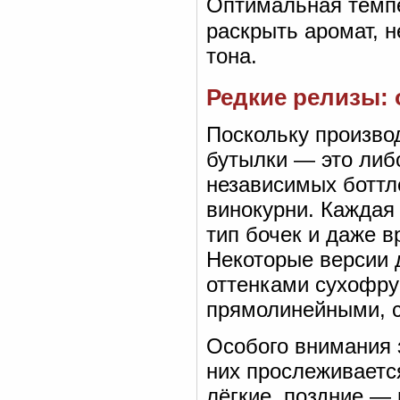
Оптимальная темп
раскрыть аромат, н
тона.
Редкие релизы:
Поскольку производ
бутылки — это либо
независимых боттл
винокурни. Каждая
тип бочек и даже 
Некоторые версии
оттенками сухофрук
прямолинейными, с
Особого внимания 
них прослеживаетс
лёгкие, поздние —