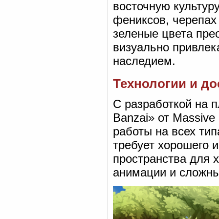
восточную культуру
фениксов, черепах
зеленые цвета прео
визуально привлек
наследием.
Технологии и до
С разработкой на п
Banzai» от Massive
работы на всех тип
требует хорошего и
пространства для 
анимации и сложны