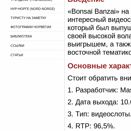
НУР-НОРГЕ (NORD-NORGE)
«Bonsai Banzai» на
интересный видеосл
ТУРИСТУ НА ЗАМЕТКУ
который был выпущ
ФОТОГРАФИИ НОРВЕГИИ
своей высокой во
БИБЛИОТЕКА
выигрышем, а такж
ССЫЛКИ
восточной тематико
СТАТЬИ
Основные харак
Стоит обратить вни
1. Разработчик: Mas
2. Дата выхода: 10.
3. Тип: видеослоты
4. RTP: 96,5%.