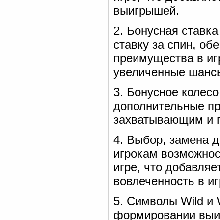
выигрышей.
2. Бонусная ставка
ставку за спин, об
преимущества в иг
увеличенные шанс
3. Бонусное колесо
дополнительные пр
захватывающим и 
4. Выбор, замена д
игрокам возможнос
игре, что добавляе
вовлеченность в иг
5. Символы Wild и
формировании выиг