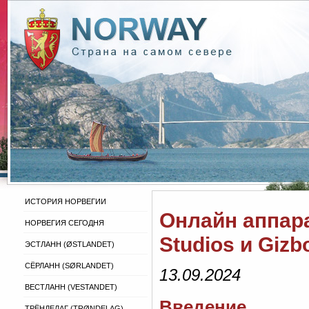
ИСТОРИЯ НОРВЕГИИ
Онлайн аппара
НОРВЕГИЯ СЕГОДНЯ
Studios и Gizb
ЭСТЛАНН (ØSTLANDET)
СЁРЛАНН (SØRLANDET)
13.09.2024
ВЕСТЛАНН (VESTANDET)
Введение
ТРЁНДЕЛАГ (TRØNDELAG)