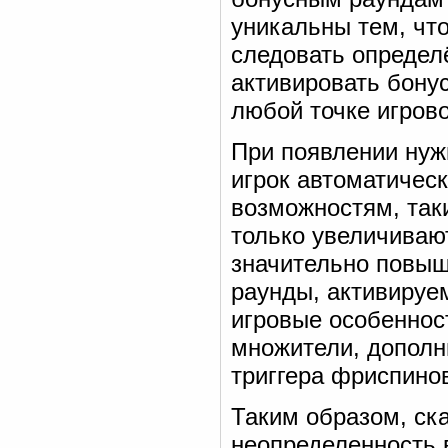
уникальны тем, чт
следовать опреде
активировать бону
любой точке игрово
При появлении нужн
игрок автоматичес
возможностям, так
только увеличивают
значительно повы
раунды, активируе
игровые особеннос
множители, дополн
триггера фриспино
Таким образом, ск
неопределенность в