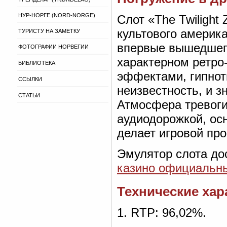
НУР-НОРГЕ (NORD-NORGE)
Слот «The Twilight
культового америк
ТУРИСТУ НА ЗАМЕТКУ
впервые вышедшего
ФОТОГРАФИИ НОРВЕГИИ
характерном ретро
БИБЛИОТЕКА
эффектами, гипнот
ССЫЛКИ
неизвестность, и 
СТАТЬИ
Атмосфера тревоги
аудиодорожкой, ос
делает игровой пр
Эмулятор слота д
казино официальны
Технические хар
1. RTP: 96,02%.