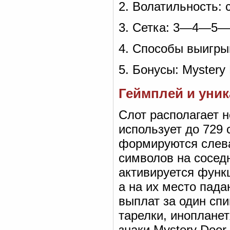
2. Волатильность: 
3. Сетка: 3—4—5
4. Способы выигры
5. Бонусы: Mystery
Геймплей и уни
Слот располагает
использует до 729
формируются слева
символов на сосед
активируется функ
а на их место пада
выплат за один сп
тарелки, инопланет
знаки Mystery Door