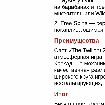
1. Mystery Door —
на барабанах и пр
множитель или Wild
2. Free Spins — с
накапливающимся 
Преимущества
Слот «The Twilight
атмосферная игра,
Каскадные механик
качественная реал
широкого круга игр
ностальгирующих, 
Итог
Визуальное оформл