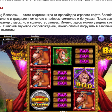
ды
g Bananas» — этого азартная игра от провайдера игрового софта Boom
влено в традиционном стиле с набором символов и бонусами. После зап
размер ставок, но и количество линеек. Именно здесь можно увидеть ка
. Включив звуковое сопровождение, можно сполна погрузить в азартный
 выплаты.