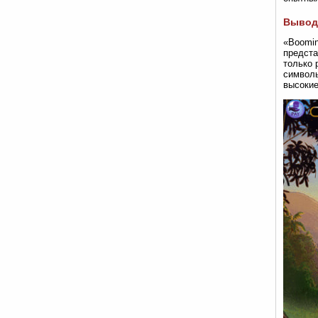
Выво
«Boomin
предста
только 
символы
высокие