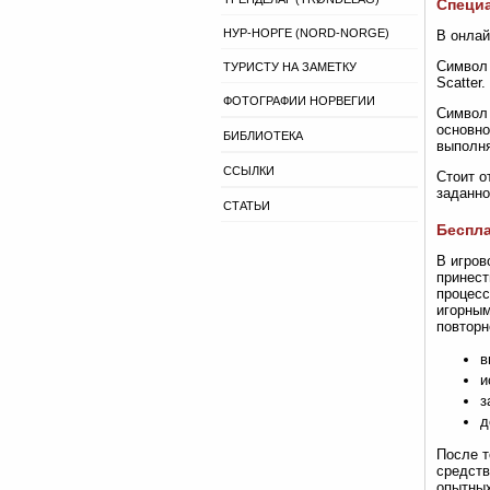
Специ
НУР-НОРГЕ (NORD-NORGE)
В онлай
Символ 
ТУРИСТУ НА ЗАМЕТКУ
Scatter
ФОТОГРАФИИ НОРВЕГИИ
Символ 
основно
БИБЛИОТЕКА
выполня
ССЫЛКИ
Стоит о
заданно
СТАТЬИ
Беспла
В игров
принест
процесс
игорным
повторн
в
и
з
д
После т
средств
опытных