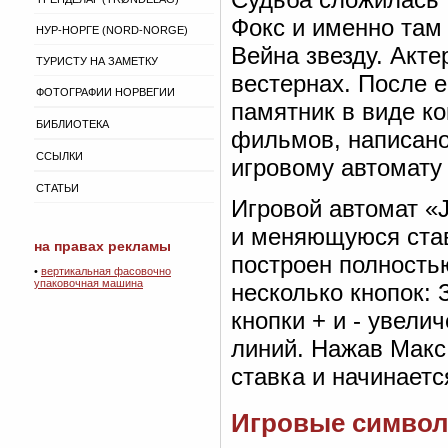
Фокс и именно там
НУР-НОРГЕ (NORD-NORGE)
Вейна звезду. Акте
ТУРИСТУ НА ЗАМЕТКУ
вестернах. После 
ФОТОГРАФИИ НОРВЕГИИ
памятник в виде к
БИБЛИОТЕКА
фильмов, написано 
ССЫЛКИ
игровому автомату 
СТАТЬИ
Игровой автомат «
и меняющуюся став
на правах рекламы
построен полностью
•
вертикальная фасовочно
упаковочная машина
несколько кнопок: 
кнопки + и - увели
линий. Нажав Макс
ставка и начинаетс
Игровые симво