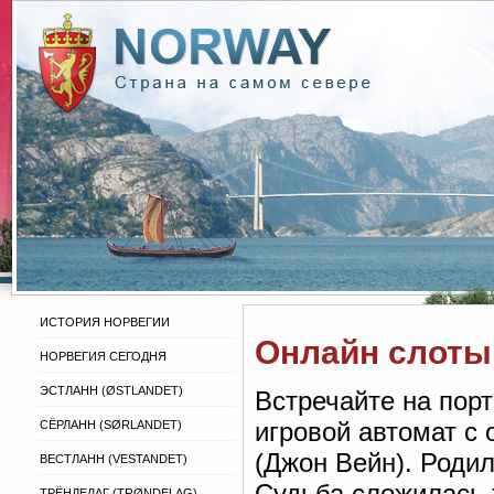
ИСТОРИЯ НОРВЕГИИ
Онлайн слоты
НОРВЕГИЯ СЕГОДНЯ
ЭСТЛАНН (ØSTLANDET)
Встречайте на пор
игровой автомат с
СЁРЛАНН (SØRLANDET)
(Джон Вейн). Родил
ВЕСТЛАНН (VESTANDET)
Судьба сложилась 
ТРЁНДЕЛАГ (TRØNDELAG)