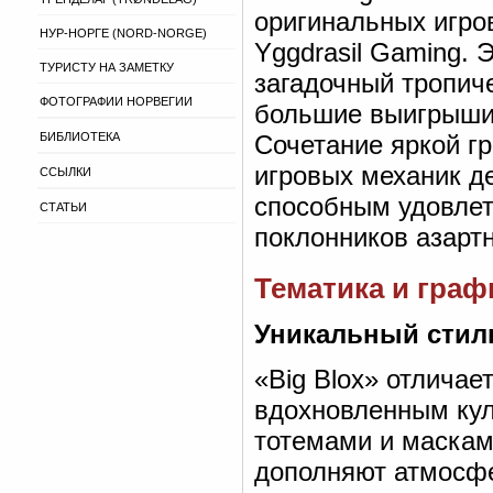
оригинальных игро
НУР-НОРГЕ (NORD-NORGE)
Yggdrasil Gaming. 
ТУРИСТУ НА ЗАМЕТКУ
загадочный тропич
ФОТОГРАФИИ НОРВЕГИИ
большие выигрыши 
БИБЛИОТЕКА
Сочетание яркой г
игровых механик д
ССЫЛКИ
способным удовлет
СТАТЬИ
поклонников азартн
Тематика и граф
Уникальный стил
«Big Blox» отлича
вдохновленным кул
тотемами и маскам
дополняют атмосфе