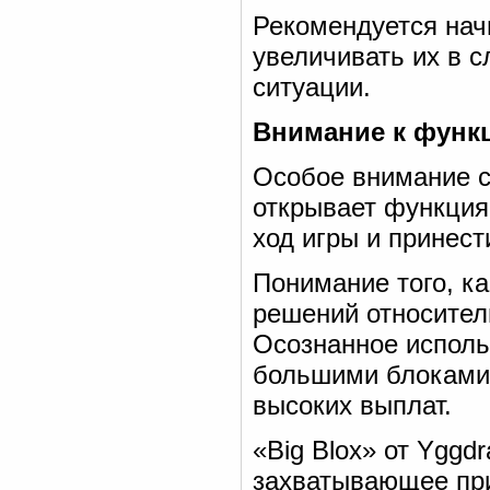
Рекомендуется начи
увеличивать их в с
ситуации.
Внимание к функц
Особое внимание с
открывает функция
ход игры и принес
Понимание того, ка
решений относитель
Осознанное исполь
большими блоками,
высоких выплат.
«Big Blox» от Yggdr
захватывающее при