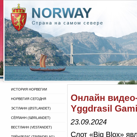
ИСТОРИЯ НОРВЕГИИ
Онлайн видео-
НОРВЕГИЯ СЕГОДНЯ
Yggdrasil Gam
ЭСТЛАНН (ØSTLANDET)
СЁРЛАНН (SØRLANDET)
23.09.2024
ВЕСТЛАНН (VESTANDET)
Слот «Big Blox» я
ТРЁНДЕЛАГ (TRØNDELAG)