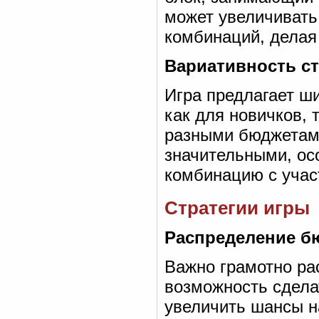
может увеличиват
комбинаций, делая
Вариативность ст
Игра предлагает ши
как для новичков, 
разными бюджетами
значительными, ос
комбинацию с учас
Стратегии игры
Распределение б
Важно грамотно ра
возможность сдела
увеличить шансы н