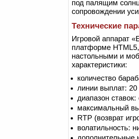
под палящим солнц
сопровождении уси
Технические па
Игровой аппарат «E
платформе HTML5, 
настольными и мо
характеристики:
количество бараб
линии выплат: 20
диапазон ставок: 
максимальный выи
RTP (возврат игро
волатильность: н
дополнительные н