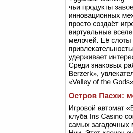
чьи продукты заво
инновационных мех
просто создаёт игр
виртуальные вселе
мелочей. Её слоты
привлекательность
удерживает интере
Среди знаковых ра
Berzerk», увлекате
«Valley of the Gods»
Остров Пасхи: 
Игровой автомат «E
клуба Iris Сasino 
самых загадочных 
Нуи. Этот клочок с