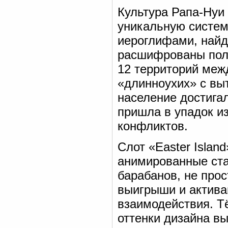
Культура Рапа-Нуи 
уникальную систем
иероглифами, найде
расшифрованы полн
12 территорий меж
«длинноухих» с вы
население достигал
пришла в упадок и
конфликтов.
Слот «Easter Islan
анимированные ста
барабанов, не про
выигрыши и актива
взаимодействия. Т
оттенки дизайна в