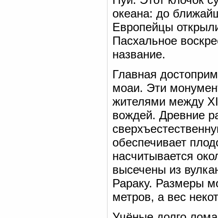
океана: до ближай
Европейцы открыли 
Пасхальное воскре
название.
Главная достоприм
моаи. Эти монуме
жителями между XI
вождей. Древние р
сверхъестественну
обеспечивает плод
насчитывается окол
высечены из вулка
Рараку. Размеры мо
метров, а вес неко
Учёные долго лома