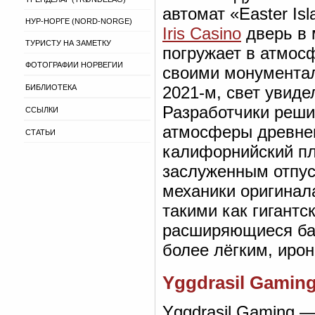
автомат «Easter Is
НУР-НОРГЕ (NORD-NORGE)
Iris Сasino
дверь в 
ТУРИСТУ НА ЗАМЕТКУ
погружает в атмосф
ФОТОГРАФИИ НОРВЕГИИ
своими монументал
БИБЛИОТЕКА
2021-м, свет увиде
Разработчики реши
ССЫЛКИ
атмосферы древнег
СТАТЬИ
калифорнийский пл
заслуженным отпу
механики оригинал
такими как гигант
расширяющиеся бар
более лёгким, иро
Yggdrasil Gamin
Yggdrasil Gaming 