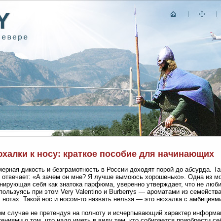
юхалки к носу: краткое пособие для начинающих
рная дикость и безграмотность в России доходят порой до абсурда. Т
 отвечает: «А зачем он мне? Я лучше вымоюсь хорошенько». Одна из м
нирующая себя как знатока парфюма, уверенно утверждает, что не люби
пользуясь при этом Very Valentino и Burberrys — ароматами из семейст
 нотах. Такой нос и носом-то назвать нельзя — это нюхалка с амбициям
ем случае не претендуя на полноту и исчерпывающий характер информа
ениями о том, что надо иметь в виду тем, кто собирается приобрести себ