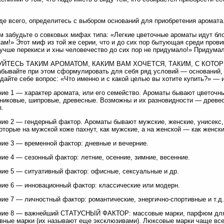
де всего, определитесь с выбором оснований для приобретения аромата
м забудьте о совковых мифах типа: «Легкие цветочные ароматы идут бл
ам!» Этот миф из той же серии, что и до сих пор бытующая среди пров
учше перекиси и хны человечество до сих пор не придумало!» Придума
УЙТЕСЬ ТАКИМ АРОМАТОМ, КАКИМ ВАМ ХОЧЕТСЯ, ТАКИМ, С КОТО
абывайте при этом сформулировать для себя ряд условий — оснований,
адайте себе вопрос: «Что именно и с какой целью вы хотите купить?» — и
ие 1 — характер аромата, или его семейство. Ароматы бывают цветочны
никовые, шипровые, древесные. Возможны и их разновидности — древе
п.
ие 2 — гендерный фактор. Ароматы бывают мужские, женские, унисекс, 
которые на мужской коже пахнут, как мужские, а на женской — как женски
ие 3 — временной фактор: дневные и вечерние.
ие 4 — сезонный фактор: летние, осенние, зимние, весенние.
ие 5 — ситуативный фактор: офисные, сексуальные и др.
ие 6 — инновационный фактор: классические или модерн.
ие 7 — личностный фактор: романтические, энергично-спортивные и т.д.
ние 8 — важнейший СТАТУСНЫЙ ФАКТОР: массовые марки, парфюм для 
вные марки (их называют еще эксклюзивами). Люксовые марки чаще вс