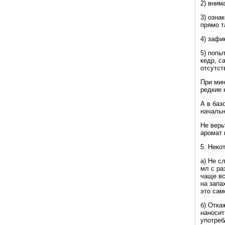
2) вним
3) озна
прямо т
4) зафи
5) попы
кедр, с
отсутст
При мин
редкие 
А в баз
началь
Не верь
аромат 
5. Неко
а) Не с
мл с ра
чаще вс
на запа
это сам
б) Отка
наносит
употреб