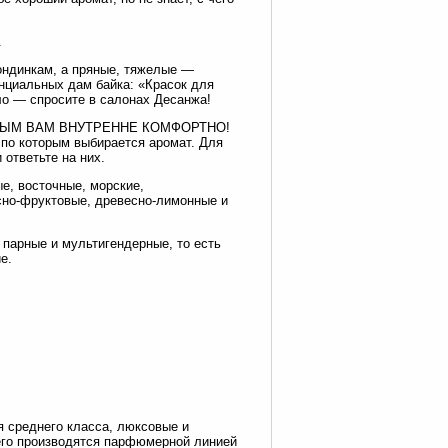
.
ондинкам, а пряные, тяжелые —
инциальных дам байка: «Красок для
ло — спросите в салонах Десанжа!
РЫМ ВАМ ВНУТРЕННЕ КОМФОРТНО!
 по которым выбирается аромат. Для
 ответьте на них.
е, восточные, морские,
сно-фруктовые, древесно-лимонные и
парные и мультигендерные, то есть
е.
среднего класса, люксовые и
его производятся парфюмерной линией