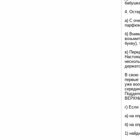
бабушка
4. Осте
а) С оч
парфюм
б) Вним
возьмит
букву),
в) Пере
Настоя
несколь
держатс
В свою 
первые 
уже воо
середин
Поддел
ВЕРХНИЙ
г) Если
а) на о
б) на о
1) найд