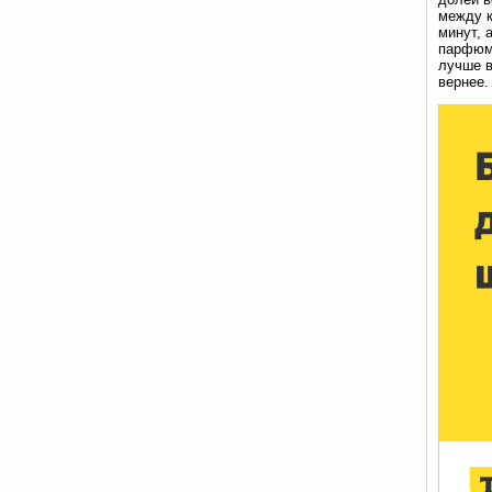
между к
минут, 
парфюме
лучше в
вернее.