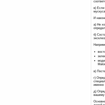
соответ
в) Если
мускуса
И након
а) Не х
определ
б) Сост
эксклюз
Наприм
вост
зеле
моде
Malo
в) Пост
г) Опре
специал
именно 
д) Опре
вашему
Основно
долей в