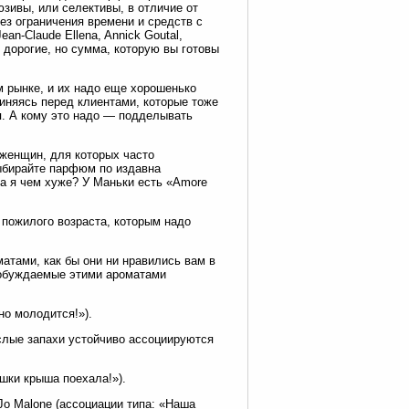
юзивы, или селективы, в отличие от
з ограничения времени и средств с
an-Claude Ellena, Annick Goutal,
 дорогие, но сумма, которую вы готовы
м рынке, и их надо еще хорошенько
иняясь перед клиентами, которые тоже
я. А кому это надо — подделывать
женщин, для которых часто
ыбирайте парфюм по издавна
а я чем хуже? У Маньки есть «Amore
 пожилого возраста, которым надо
атами, как бы они ни нравились вам в
 Пробуждаемые этими ароматами
но молодится!»).
слые запахи устойчиво ассоциируются
шки крыша поехала!»).
o Malone (ассоциации типа: «Наша