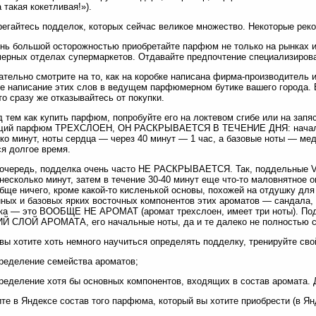
 такая кокетливая!»).
регайтесь подделок, которых сейчас великое множество. Некоторые рек
ень большой осторожностью приобретайте парфюм не только на рынках и 
ерных отделах супермаркетов. Отдавайте предпочтение специализиро
ательно смотрите на то, как на коробке написана фирма-производитель 
е написание этих слов в ведущем парфюмерном бутике вашего города. 
 то сразу же отказывайтесь от покупки.
д тем как купить парфюм, попробуйте его на локтевом сгибе или на запя
щий парфюм ТРЕХСЛОЕН, ОН РАСКРЫВАЕТСЯ В ТЕЧЕНИЕ ДНЯ: началь
ко минут, ноты сердца — через 40 минут — 1 час, а базовые ноты — мед
я долгое время.
очередь, подделка очень часто НЕ РАСКРЫВАЕТСЯ. Так, поддельные Ver
несколько минут, затем в течение 30-40 минут еще что-то маловнятное 
бще ничего, кроме какой-то кисленькой основы, похожей на отдушку для
ных и базовых ярких восточных компонентов этих ароматов — сандала, м
ка — это ВООБЩЕ НЕ АРОМАТ (аромат трехслоен, имеет три ноты). По
 СЛОЙ АРОМАТА, его начальные ноты, да и те далеко не полностью с
 вы хотите хоть немного научиться определять подделку, тренируйте сво
пределение семейства ароматов;
пределение хотя бы основных компонентов, входящих в состав аромата. 
ите в Яндексе состав того парфюма, который вы хотите приобрести (в Янд