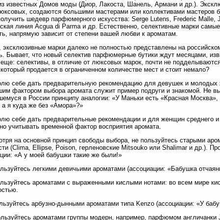
из известных Домов моды (Диор, Лакоста, Шанель, Армани и др.). Экскл
юксовых, создаются большими мастерами или коллективами мастеров бе
олучить шедевр парфюмерного искусства: Serge Lutens, Frederic Malle, Je
ская линия Acgua di Parma и др. Естественно, селективные марки самые
ь, напрямую зависит от степени вашей любви к ароматам.
, эксклюзивные марки далеко не полностью представлены на российско
ь. Бывает, что новый селектив парфюмерные бутики ждут месяцами, изв
 еще: селективы, в отличие от люксовых марок, почти не подделываютс
 который продается в ограниченном количестве мест и стоит немало?
олю себе дать предварительную рекомендацию для девушек и молодых 
им фактором выбора аромата служит пример подруги и знакомой. Не в
емуся в России принципу аналогии: «У Маньки есть «Красная Москва», 
 а я куда же без «Амора»?»
олю себе дать предварительные рекомендации и для женщин среднего и
но учитывать временной фактор восприятия аромата.
отря на основной принцип свободы выбора, не пользуйтесь старыми аром
ти (Clima, Ellipse, Poison, герленовские Mitsouko или Shalimar и др.).
ции: «А у моей бабушки такие же были!»
ользуйтесь легкими девичьими ароматами (ассоциации: «Бабушка отчаян
ользуйтесь ароматами с выраженными кислыми нотами: во всем мире ки
остью.
ользуйтесь арбузно-дынными ароматами типа Kenzo (ассоциации: «У бабу
ользуйтесь ароматами группы модерн, например, парфюмом англичанки J