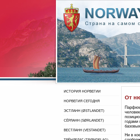
ИСТОРИЯ НОРВЕГИИ
От н
НОРВЕГИЯ СЕГОДНЯ
Парфюме
ЭСТЛАНН (ØSTLANDET)
человек
позицио
СЁРЛАНН (SØRLANDET)
годами 
базовых
ВЕСТЛАНН (VESTANDET)
Ни в ко
соображ
ТРЁНДЕЛАГ (TRØNDELAG)