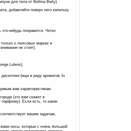
уни для тела от Bettina Barty).
мата, добавляйте поверх него капельку
 что-нибудь понравится. Четко
ь только о люксовых марках и
внимания не стоят).
erge Lutens);
 дискотеки (ищи в ряду ароматов Jo
одимым вам характеристикам.
городе (это вам скажет в
парфюму). Если есть, то какие
 соответствует вашим задачам,
 вами носы, которые с очень большой
водить между подделками, разница