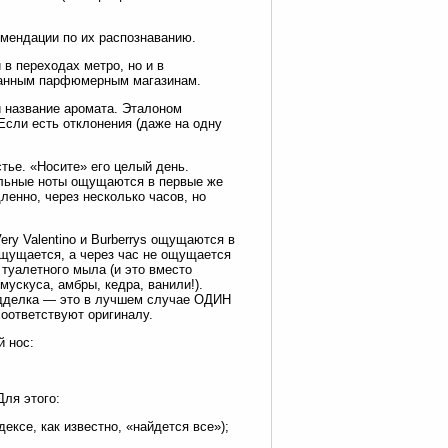
омендации по их распознаванию.
в переходах метро, но и в
ванным парфюмерным магазинам.
и название аромата. Эталоном
Если есть отклонения (даже на одну
стье. «Носите» его целый день.
ные ноты ощущаются в первые же
ленно, через несколько часов, но
y Valentino и Burberrys ощущаются в
ощущается, а через час не ощущается
 туалетного мыла (и это вместо
ускуса, амбры, кедра, ванили!).
дделка — это в лучшем случае ОДИН
оответствуют оригиналу.
й нос:
Для этого:
ексе, как известно, «найдется все»);