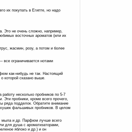
го их покупать в Египте, но надо
. Это не очень сложно, например,
любимых восточных ароматов (или их
рус, жасмин, розу, а потом и более
 — все ограничивается нотами
фюм как-нибудь не так. Настоящий
 о которой сказано выше.
 работу несколько пробников по 5-7
. Эти пробники, кроме всего прочего,
ты ряда подделок. Обратите внимание
ерхушек фальшивых пробников. В целом
, мыла и др. Парфюм лучше всего
ели для душа с ароматизаторами,
еленое яблоко и др.) и он