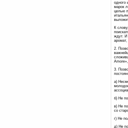
одного 
марок л
целью п
итальян
выложит
К слову
поискат
ждут. И
аромат,
2. Позв
важнейш
сложивш
Amore»,
3. Позв
постоян
а) Несм
молодос
ассоциа
б) Не п
в) Не п
со стар
г) Не п
д) Не п