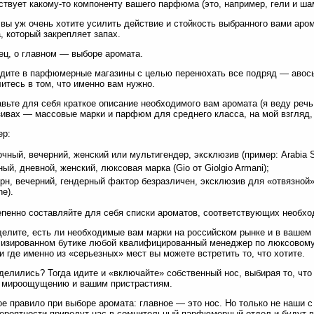
ствует какому-то компоненту вашего парфюма (это, например, гели и шамп
 вы уж очень хотите усилить действие и стойкость выбранного вами аро
, который закрепляет запах.
ец, о главном — выборе аромата.
одите в парфюмерные магазины с целью перенюхать все подряд — авось
итесь в том, что именно вам нужно.
авьте для себя краткое описание необходимого вам аромата (я веду реч
ивах — массовые марки и парфюм для среднего класса, на мой взгляд, 
ер:
очный, вечерний, женский или мультигендер, эксклюзив (пример: Arabia S
ный, дневной, женский, люксовая марка (Gio от Giolgio Armani);
рн, вечерний, гендерный фактор безразличен, эксклюзив для «отвязной»
ne).
епенно составляйте для себя списки ароматов, соответствующих необх
делите, есть ли необходимые вам марки на российском рынке и в вашем 
изированном бутике любой квалифицированный менеджер по люксовому 
и где именно из «серьезных» мест вы можете встретить то, что хотите.
делились? Тогда идите и «включайте» собственный нос, выбирая то, что
 мироощущению и вашим пристрастиям.
е правило при выборе аромата: главное — это нос. Но только не наши с
ероятности приведут нас в сомнительный парфюмерный отдел и будут 