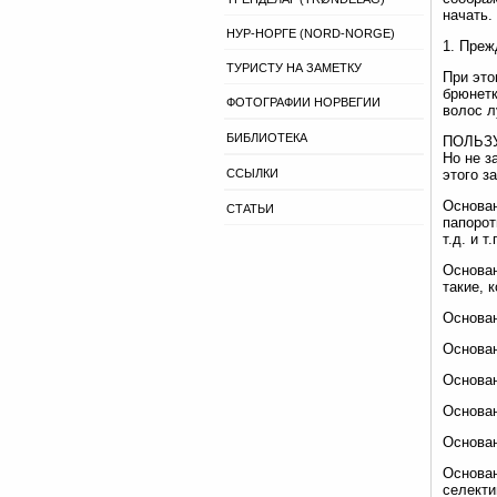
начать.
НУР-НОРГЕ (NORD-NORGE)
1. Преж
ТУРИСТУ НА ЗАМЕТКУ
При это
брюнетк
ФОТОГРАФИИ НОРВЕГИИ
волос л
БИБЛИОТЕКА
ПОЛЬЗ
Но не з
ССЫЛКИ
этого з
Основан
СТАТЬИ
папорот
т.д. и т.
Основан
такие, 
Основан
Основан
Основан
Основан
Основан
Основа
селекти