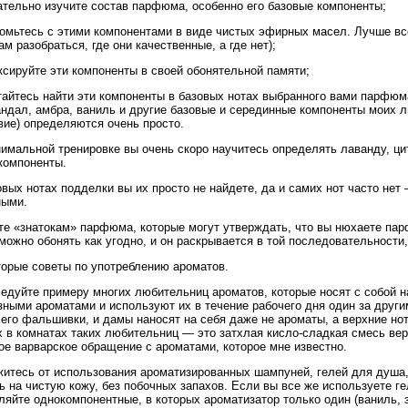
ательно изучите состав парфюма, особенно его базовые компоненты;
комьтесь с этими компонентами в виде чистых эфирных масел. Лучше все
ам разобраться, где они качественные, а где нет);
ксируйте эти компоненты в своей обонятельной памяти;
тайтесь найти эти компоненты в базовых нотах выбранного вами парфюма
андал, амбра, ваниль и другие базовые и серединные компоненты моих 
вие) определяются очень просто.
имальной тренировке вы очень скоро научитесь определять лаванду, цит
компоненты.
овых нотах подделки вы их просто не найдете, да и самих нот часто нет
ными.
те «знатокам» парфюма, которые могут утверждать, что вы нюхаете пар
можно обонять как угодно, и он раскрывается в той последовательности,
торые советы по употреблению ароматов.
ледуйте примеру многих любительниц ароматов, которые носят с собой на
зными ароматами и используют их в течение рабочего дня один за другим
его фальшивки, и дамы наносят на себя даже не ароматы, а верхние но
х в комнатах таких любительниц — это затхлая кисло-сладкая смесь в
ое варварское обращение с ароматами, которое мне известно.
житесь от использования ароматизированных шампуней, гелей для душа
ь на чистую кожу, без побочных запахов. Если вы все же используете г
ляйте однокомпонентные, в которых ароматизатор только один (ваниль, з