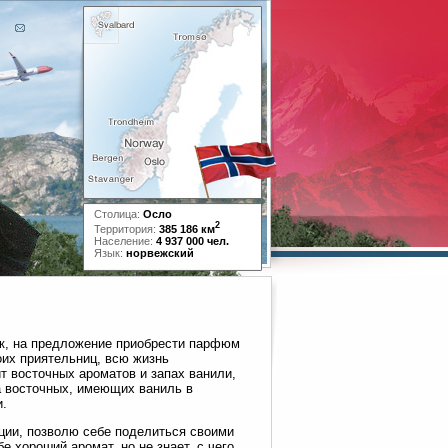
Столица:
Осло
2
Территория:
385 186 км
Население:
4 937 000 чел.
Язык:
норвежский
ак, на предложение приобрести парфюм
оих приятельниц, всю жизнь
т восточных ароматов и запах ванили,
ва восточных, имеющих ваниль в
и.
ции, позволю себе поделиться своими
е хороший аромат, но не знает, с чего