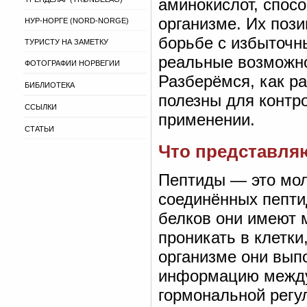
аминокислот, спос
организме. Их поз
НУР-НОРГЕ (NORD-NORGE)
борьбе с избыточн
ТУРИСТУ НА ЗАМЕТКУ
реальные возможно
ФОТОГРАФИИ НОРВЕГИИ
Разберёмся, как ра
БИБЛИОТЕКА
полезны для контро
ССЫЛКИ
применении.
СТАТЬИ
Что представляю
Пептиды — это мол
соединённых пепти
белков они имеют 
проникать в клетки
организме они вып
информацию между 
гормональной регу