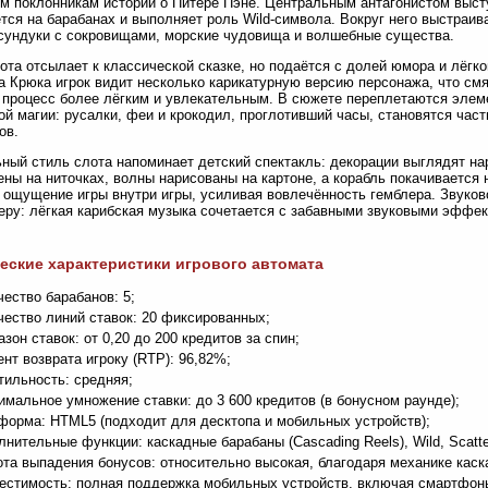
м поклонникам истории о Питере Пэне. Центральным антагонистом высту
тся на барабанах и выполняет роль Wild-символа. Вокруг него выстраи
сундуки с сокровищами, морские чудовища и волшебные существа.
ота отсылает к классической сказке, но подаётся с долей юмора и лёгко
а Крюка игрок видит несколько карикатурную версию персонажа, что см
 процесс более лёгким и увлекательным. В сюжете переплетаются элем
ой магии: русалки, феи и крокодил, проглотивший часы, становятся час
ов.
ный стиль слота напоминает детский спектакль: декорации выглядят на
ны на ниточках, волны нарисованы на картоне, а корабль покачивается 
 ощущение игры внутри игры, усиливая вовлечённость гемблера. Звуко
ру: лёгкая карибская музыка сочетается с забавными звуковыми эфф
еские характеристики игрового автомата
чество барабанов: 5;
чество линий ставок: 20 фиксированных;
азон ставок: от 0,20 до 200 кредитов за спин;
ент возврата игроку (RTP): 96,82%;
тильность: средняя;
имальное умножение ставки: до 3 600 кредитов (в бонусном раунде);
форма: HTML5 (подходит для десктопа и мобильных устройств);
лнительные функции: каскадные барабаны (Cascading Reels), Wild, Scatte
ота выпадения бонусов: относительно высокая, благодаря механике каск
естимость: полная поддержка мобильных устройств, включая смартфон