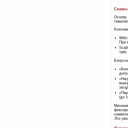
Символ
Основу 
тематик
Ключев
Wild
При 
Scat
трёх
Бонусн
«Бон
допо
«Наг
выиг
зага
«Пир
(до 
Механик
фиксиро
символы
Это уве