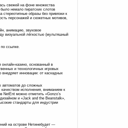
лась свежей на фоне множества
 было немало пиратских слотов
на стереотипные образы без привязки к
мость персонажей и сюжетных мотивов,
йн, анимацию, звуковое
ду визуальной лёгкостью (мультяшный
по ссылке.
я онлайн-казино, основанный в
твенных и технологичных игровых
о внедряет инновации: от каскадных
х автоматов до сложных
 качеством исполнения, вниманием к
 NetEnt можно отметить «Gonzo’s
изайном и «Jack and the Beanstalk»,
высокие стандарты для индустрии
чений на острове Нетинебудет —