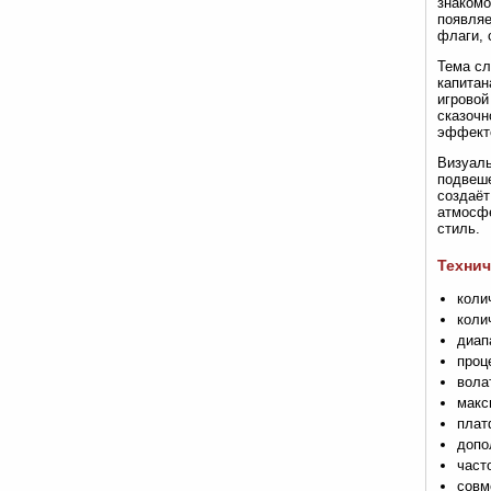
знакомо
появляе
флаги, 
Тема сл
капитан
игровой
сказочн
эффект
Визуаль
подвеше
создаёт
атмосфе
стиль.
Технич
коли
коли
диап
проц
вола
макс
плат
допо
част
совм