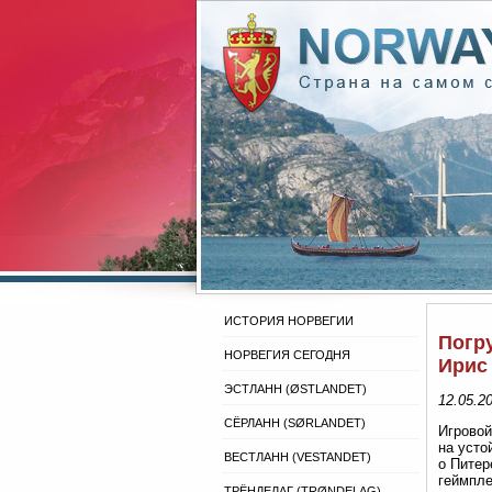
ИСТОРИЯ НОРВЕГИИ
Погру
НОРВЕГИЯ СЕГОДНЯ
Ирис
ЭСТЛАНН (ØSTLANDET)
12.05.2
СЁРЛАНН (SØRLANDET)
Игровой
на усто
ВЕСТЛАНН (VESTANDET)
о Питер
геймпле
ТРЁНДЕЛАГ (TRØNDELAG)