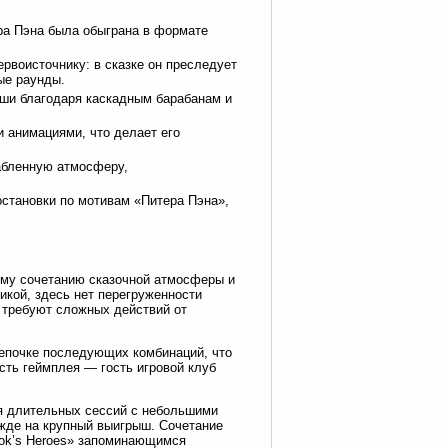
ера Пэна была обыграна в формате
рвоисточнику: в сказке он преследует
ные раунды.
ши благодаря каскадным барабанам и
 анимациями, что делает его
абленную атмосферу,
остановки по мотивам «Питера Пэна»,
ому сочетанию сказочной атмосферы и
икой, здесь нет перегруженности
 требуют сложных действий от
епочке последующих комбинаций, что
сть геймплея — гость игровой клуб
я длительных сессий с небольшими
ежде на крупный выигрыш. Сочетание
ook’s Heroes» запоминающимся