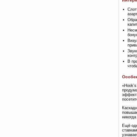
Интере
Слот
азар
Обра
капи
Несм
бону
Визу
прив
Звук
конт
В пр
чтоб
Особен
«Hook’s
продума
эффекта
посетит
Каскадн
повышае
никогда
Ещё одн
ставкам
узнавае