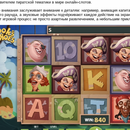
вителем пиратской тематики в мире онлайн-слотов.
 внимания заслуживает внимание к деталям: например, анимация капита
го раунда, а звуковые эффекты подчёркивают каждое действие на экран
т игровой процесс не просто азартным развлечением, а небольшим прик