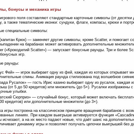
ы, бонусы и механика игры
игрового поля составляют стандартные карточные символы (от десятки 
у, а также тематические иконки: сундуки, флаги, компасы, крюки и порт
ые специальные символы:
 (капитан Крюк) — заменяет другие символы, кроме Scatter, и помогает 
выпадении на барабанах может активировать дополнительные множител
ter («Крокодилий Scatter») — запускает бонусные раунды. Три и более Sc
 бонусных игр.
ые раунды:
ус Фей» — игрок выбирает одну из фей, каждая из которых открывает мн
лнительные спины. Анимация раунда стилизована под волшебное сияние
рада Русалок» — гость Ирис казино выбирает одну из русалок, каждая 
рыш (от 5 до 50 кредитов) или множитель (до 5×). Русалки изображены с
дочные улыбки.
атский Сюрприз» — случайный бонус, который может включать бесплатн
100 кредитов) или дополнительные множители (до 3×).
а игры построена на классическом принципе вращения барабанов с воз
ванных линиях. При каждом выигрыше активируется функция «Cascading
 исчезают, а на их место падают новые, что даёт шанс на дополнитель
личивает динамику игры и позволяет получать цепочки выигрышей без д