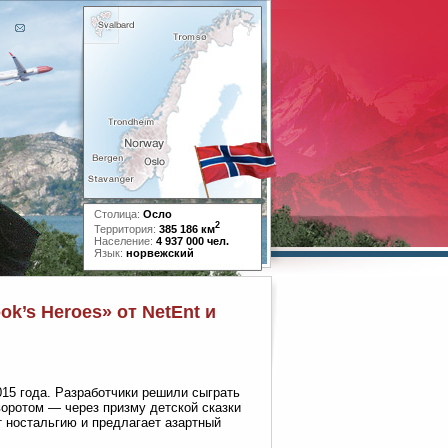
Столица:
Осло
2
Территория:
385 186 км
Население:
4 937 000 чел.
Язык:
норвежский
k’s Heroes» от NetEnt и
015 года. Разработчики решили сыграть
воротом — через призму детской сказки
т ностальгию и предлагает азартный