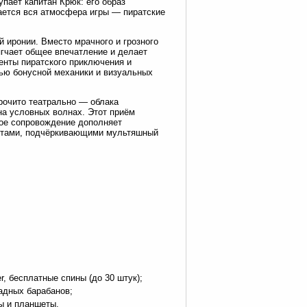
пает капитан Крюк: его образ
вается вся атмосфера игры — пиратские
й иронии. Вместо мрачного и грозного
ягчает общее впечатление и делает
енты пиратского приключения и
тью бонусной механики и визуальных
рочито театрально — облака
на условных волнах. Этот приём
вое сопровождение дополняет
ектами, подчёркивающими мультяшный
r, бесплатные спины (до 30 штук);
адных барабанов;
ы и планшеты.