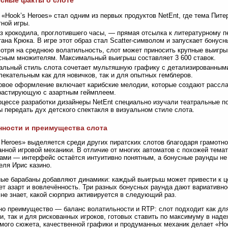
сные факты о слоте
 «Hook’s Heroes» стал одним из первых продуктов NetEnt, где тема Пит
тной игры.
з крокодила, проглотившего часы, — прямая отсылка к литературному пе
тана Крюка. В игре этот образ стал Scatter-символом и запускает бонус
отря на среднюю волатильность, слот может приносить крупные выигры
сным множителям. Максимальный выигрыш составляет 3 600 ставок.
альный стиль слота сочетает мультяшную графику с детализированными
лекательным как для новичков, так и для опытных гемблеров.
овое оформление включает карибские мелодии, которые создают рассл
растирующую с азартным геймплеем.
оцессе разработки дизайнеры NetEnt специально изучали театральные п
ы передать дух детского спектакля в визуальном стиле слота.
ности и преимущества слота
 Heroes» выделяется среди других пиратских слотов благодаря грамотн
нной игровой механики. В отличие от многих автоматов с похожей темат
ми — интерфейс остаётся интуитивно понятным, а бонусные раунды не
еля Ирис казино.
ые барабаны добавляют динамики: каждый выигрыш может привести к ц
т азарт и вовлечённость. Три разных бонусных раунда дают вариативно
 не знает, какой сюрприз активируется в следующий раз.
о преимущество — баланс волатильности и RTP: слот подходит как дл
и, так и для рискованных игроков, готовых ставить по максимуму в над
мого сюжета, качественной графики и продуманных механик делает «H