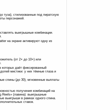
до туза), стилизованные под пиратскую
реты персонажей.
составлять выигрышные комбинации.
и.
atter на экране активируют одну из
ожитель (от 2× до 10×) или
.
из которых даёт фиксированный
 долей мистики: у них тёмные глаза и
ые спины (до 30), мгновенные выплаты
можностью получения комбинаций на
 Reels» (лавина): выигрышные
ные выигрыши в рамках одного спина.
ополнительных ставок.