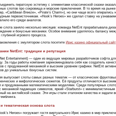
ъединить пиратскую эстетику с элементами классической сказки оказа
ных слотов про сокровища и морские приключения. В то время на рынке
ер, «Caribbean Breeze», «Pirate’s Charm»), но они чаще всего опирались 
урным первоисточникам. «Hook’s Heroes» же сделал ставку на узнавае
елило его среди аналогов.
е слота заняло несколько месяцев: команда NetEnt прорабатывала диза
ждение и бонусные механики. Особое внимание уделялось балансу меж
и глубиной игрового процесса.
акомления с эмулятором слота посетите
Ирис казино официальный сайт
ании NetEnt: традиции и репутация
(Net Entertainment) — один из ведущих мировых разработчиков софта дл
ду. За годы работы компания зарекомендовала себя как создатель качес
ов с продуманной механикой и высоким уровнем графики. NetEnt активн
ов до уникальных бонусных систем.
я выпускает слоты самых разных тематик — от классических фруктовы
енческих и мифологических сюжетов. Её продукты отличаются высоким
 и продуманными математическими моделями. Среди популярных слотов
с механикой падающих символов, яркий «Starburst» с минималистичным д
ный на английской сказке. Эти игры стали эталоном качества и задали 
гемблинга.
и тематическая основа слота
ook’s Heroes» погружает гостя виртуального Ирис казино в мир приклю