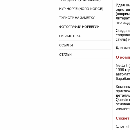
Идея об
НУР-НОРГЕ (NORD-NORGE)
однотип
(наприм
ТУРИСТУ НА ЗАМЕТКУ
литерат
что выд
ФОТОГРАФИИ НОРВЕГИИ
Создани
сопрово
БИБЛИОТЕКА
стиль) 
ССЫЛКИ
Для озн
СТАТЬИ
О комп
NetEnt 
1996 го
автомат
барабан
Компани
приключ
деталям
Quest» 
основан
онлайн-
Сюжет 
Слот «H