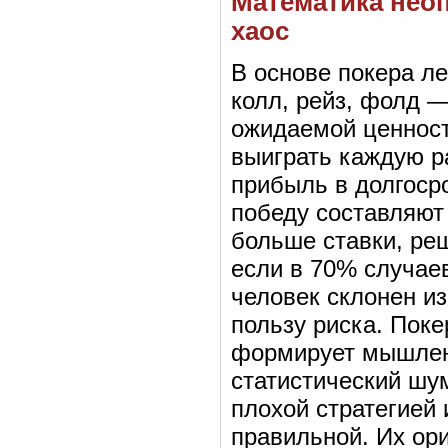
Математика неоп
хаос
В основе покера л
колл, рейз, фолд 
ожидаемой ценности
выиграть каждую р
прибыль в долгоср
победу составляют 
больше ставки, ре
если в 70% случаев
человек склонен из
пользу риска. Поке
формирует мышлени
статистический шу
плохой стратегией 
правильной. Их ори