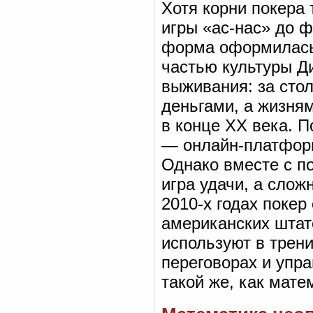
Хотя корни покера 
игры «ас-нас» до 
форма оформилась 
частью культуры Ди
выживания: за сто
деньгами, а жизня
в конце XX века. 
— онлайн-платформ
Однако вместе с п
игра удачи, а сло
2010-х годах поке
американских штато
используют в трени
переговорах и упр
такой же, как мате