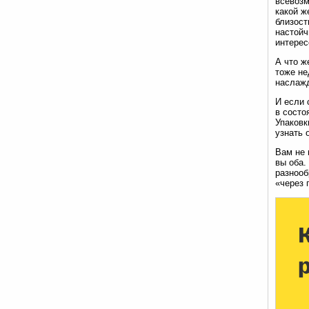
всевозм
какой ж
близост
настойч
интерес
А что ж
тоже не
наслажд
И если 
в состо
Упаковк
узнать 
Вам не 
вы оба.
разнооб
«через 