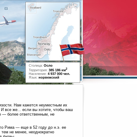
Столица:
Осло
2
Территория:
385 186 км
Население:
4 937 000 чел.
Язык:
норвежский
лизости. Нам кажется неуместным их
И все же... если вы хотите, чтобы ваш
о — более ответственным, не
го Рима — еще в 52 году до н.э. ее
 тем не менее, неоднократно
д битвы.