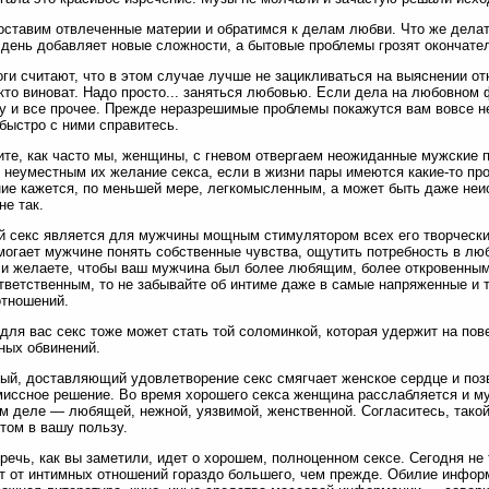
оставим отвлеченные материи и обратимся к делам любви. Что же делать
день добавляет новые сложности, а бытовые проблемы грозят окончате
ги считают, что в этом случае лучше не зацикливаться на выяснении от
 кто виноват. Надо просто... заняться любовью. Если дела на любовном 
 и все прочее. Прежде неразрешимые проблемы покажутся вам вовсе н
 быстро с ними справитесь.
те, как часто мы, женщины, с гневом отвергаем неожиданные мужские п
 неуместным их желание секса, если в жизни пары имеются какие-то пр
ие кажется, по меньшей мере, легкомысленным, а может быть даже неи
не так.
 секс является для мужчины мощным стимулятором всех его творческих
могает мужчине понять собственные чувства, ощутить потребность в люб
ли желаете, чтобы ваш мужчина был более любящим, более откровенным
тветственным, то не забывайте об интиме даже в самые напряженные и
тношений.
 для вас секс тоже может стать той соломинкой, которая удержит на пов
ных обвинений.
ый, доставляющий удовлетворение секс смягчает женское сердце и поз
иссное решение. Во время хорошего секса женщина расслабляется и муж
м деле — любящей, нежной, уязвимой, женственной. Согласитесь, тако
том в вашу пользу.
речь, как вы заметили, идет о хорошем, полноценном сексе. Сегодня н
 от интимных отношений гораздо большего, чем прежде. Обилие инфор