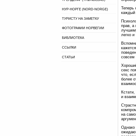
Теперь 
НУР-НОРГЕ (NORD-NORGE)
каждый 
ТУРИСТУ НА ЗАМЕТКУ
Психоло
прав, а
ФОТОГРАФИИ НОРВЕГИИ
лучшему
легко и
БИБЛИОТЕКА
Вспомни
ССЫЛКИ
кажется
поведен
совсем 
СТАТЬИ
Хороший
секс по
что, ес
более о
взаимоо
Кстати,
и взаим
Страстн
компром
на само
аргумен
Однако 
ожидают