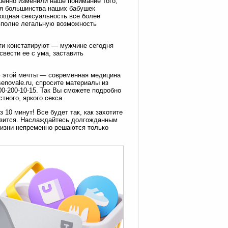
енно изменили наше понимание того,
ля большинства наших бабушек
мощная сексуальность все более
вполне легальную возможность
ти констатируют — мужчине сегодня
свести ее с ума, заставить
ю этой мечты — современная медицина
enovale.ru, спросите материалы из
00-200-10-15. Так Вы сможете подробно
тного, яркого секса.
10 минут! Все будет так, как захотите
низится. Наслаждайтесь долгожданным
жизни непременно решаются только