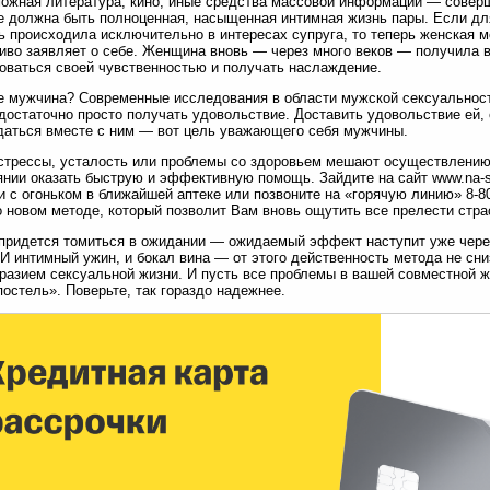
ожная литература, кино, иные средства массовой информации — соверш
е должна быть полноценная, насыщенная интимная жизнь пары. Если д
ь происходила исключительно в интересах супруга, то теперь женская 
иво заявляет о себе. Женщина вновь — через много веков — получила 
оваться своей чувственностью и получать наслаждение.
е мужчина? Современные исследования в области мужской сексуальнос
достаточно просто получать удовольствие. Доставить удовольствие ей, 
аться вместе с ним — вот цель уважающего себя мужчины.
стрессы, усталость или проблемы со здоровьем мешают осуществлени
янии оказать быструю и эффективную помощь. Зайдите на сайт www.na-s
и с огоньком в ближайшей аптеке или позвоните на «горячую линию» 8-8
о новом методе, который позволит Вам вновь ощутить все прелести страс
придется томиться в ожидании — ожидаемый эффект наступит уже через 
 И интимный ужин, и бокал вина — от этого действенность метода не с
разием сексуальной жизни. И пусть все проблемы в вашей совместной 
постель». Поверьте, так гораздо надежнее.