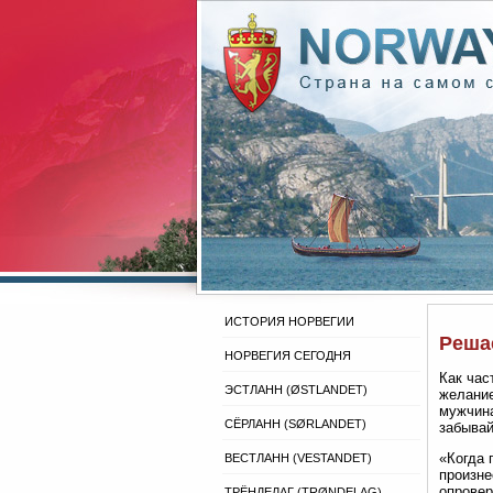
ИСТОРИЯ НОРВЕГИИ
Реша
НОРВЕГИЯ СЕГОДНЯ
Как час
ЭСТЛАНН (ØSTLANDET)
желание
мужчина
СЁРЛАНН (SØRLANDET)
забывай
«Когда 
ВЕСТЛАНН (VESTANDET)
произне
опровер
ТРЁНДЕЛАГ (TRØNDELAG)