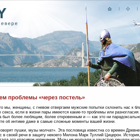
ем проблемы «через постель»
то мы, женщины, с гневом отвергаем мужские попытки склонить нас к б
 секса, если в жизни пары имеются какие-то проблемы или разногласия. 
 был более любящим, более откровенным и — как это ни парадоксальн
те об интиме даже в самые сложные моменты вашей жизни.
говорят пушки, музы молчат». Эта пословица известна со времен Древне
с в своей речи в защиту некоего Милона Марк Туллий Цицерон. История,
гала это красивое изречение. Музы не молчали и зачастую решали исхо