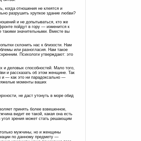
, когда отношения не клеятся и
льно разрушить хрупкое здание любви?
ношений и не допытываться, кто же
фронте пойдут в гору — изменится к
е такими значительными. Вместе вы
опытки склонить нас к близости. Нам
облемы или разногласия. Нам такое
скренним. Психологи утверждают: это
 и деловых способностей. Мало того,
ви и рассказать об этом женщине. Так
 и — как это ни парадоксально —
 тяжелые моменты ваших
ерхности, не даст утонуть в море обид
воляет принять более взвешенное,
чина видит ее такой, какая она есть
й угол зрения может стать решающим
е только мужчины, но и женщины
мации по данному предмету —