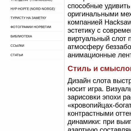
способные удивить
НУР-НОРГЕ (NORD-NORGE)
оригинальными ме
ТУРИСТУ НА ЗАМЕТКУ
компанией Hacksaw 
ФОТОГРАФИИ НОРВЕГИИ
эстетику с соврем
БИБЛИОТЕКА
виртуальный слот 
атмосферу беззабо
ССЫЛКИ
анимационные лент
СТАТЬИ
Стиль и смыслов
Дизайн слота выстр
носит игра. Визуа
зарисовки эпохи р
«кровопийцах-бога
контрастными отте
динамики: при выи
азартную составля