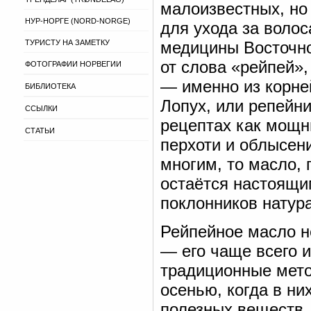
малоизвестных, но
НУР-НОРГЕ (NORD-NORGE)
для ухода за воло
ТУРИСТУ НА ЗАМЕТКУ
медицины Восточно
от слова «рейпей»,
ФОТОГРАФИИ НОРВЕГИИ
— именно из корне
БИБЛИОТЕКА
Лопух, или репейн
ССЫЛКИ
рецептах как мощн
СТАТЬИ
перхоти и облысен
многим, то масло, 
остаётся настоящи
поклонников натур
Рейпейное масло н
— его чаще всего 
традиционные мето
осенью, когда в н
полезных веществ,