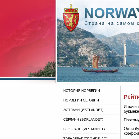
ИСТОРИЯ НОРВЕГИИ
Рейти
НОРВЕГИЯ СЕГОДНЯ
И начин
ЭСТЛАНН (ØSTLANDET)
букмеке
СЁРЛАНН (SØRLANDET)
Поэтому
Одни бу
ВЕСТЛАНН (VESTANDET)
коэффиц
ТРЁНДЕЛАГ (TRØNDELAG)