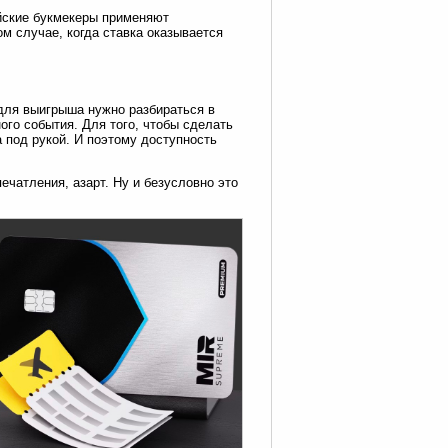
йские букмекеры применяют
ом случае, когда ставка оказывается
 для выигрыша нужно разбираться в
ого события. Для того, чтобы сделать
а под рукой. И поэтому доступность
ечатления, азарт. Ну и безусловно это