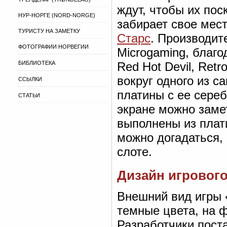
ждут, чтобы их пос
НУР-НОРГЕ (NORD-NORGE)
забирает свое мест
ТУРИСТУ НА ЗАМЕТКУ
Старс
. Производит
ФОТОГРАФИИ НОРВЕГИИ
Microgaming, благо
БИБЛИОТЕКА
Red Hot Devil, Ret
вокруг одного из 
ССЫЛКИ
платины с ее сере
СТАТЬИ
экране можно заме
выполнены из плати
можно догадаться,
слоте.
Дизайн игрового
Внешний вид игры 
темные цвета, на ф
Разработчики пост