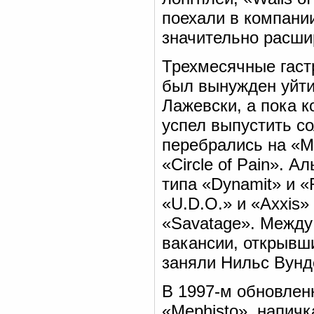
поехали в компании
значительно расши
Трехмесячные гаст
был вынужден уйти
Лажевски, а пока 
успел выпустить со
перебрались на «M
«Circle of Pain». 
типа «Dynamit» и «
«U.D.O.» и «Axxis»
«Savatage». Между
вакансии, открывш
заняли Нильс Вунде
В 1997-м обновлен
«Mephisto», напич