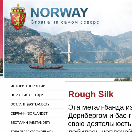
ИСТОРИЯ НОРВЕГИИ
Rough Silk
НОРВЕГИЯ СЕГОДНЯ
ЭСТЛАНН (ØSTLANDET)
Эта метал-банда и
Дорнбергом и бас-
СЁРЛАНН (SØRLANDET)
свою деятельность 
ВЕСТЛАНН (VESTANDET)
добилась неплохой
ТРЁНДЕЛАГ (TRØNDELAG)