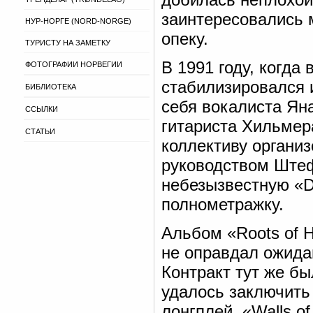
заинтересовались 
НУР-НОРГЕ (NORD-NORGE)
опеку.
ТУРИСТУ НА ЗАМЕТКУ
В 1991 году, когда
ФОТОГРАФИИ НОРВЕГИИ
стабилизировался 
БИБЛИОТЕКА
себя вокалиста Ян
ССЫЛКИ
гитариста Хильмер
СТАТЬИ
коллективу органи
руководством Ште
небезызвестную «Di
полнометражку.
Альбом «Roots of H
не оправдал ожида
Контракт тут же бы
удалось заключить
лонгплей, «Walls o