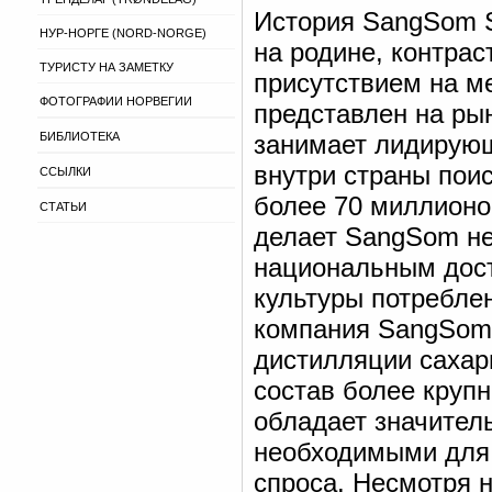
История SangSom S
НУР-НОРГЕ (NORD-NORGE)
на родине, контра
ТУРИСТУ НА ЗАМЕТКУ
присутствием на м
ФОТОГРАФИИ НОРВЕГИИ
представлен на рын
БИБЛИОТЕКА
занимает лидирующ
внутри страны пои
ССЫЛКИ
более 70 миллионо
СТАТЬИ
делает SangSom не
национальным дост
культуры потребле
компания SangSom 
дистилляции сахар
состав более круп
обладает значите
необходимыми для 
спроса. Несмотря 