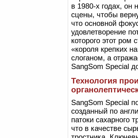
в 1980-х годах, он
сцены, чтобы верну
что основной фоку
удовлетворение пот
которого этот ром 
«короля крепких н
слоганом, а отраж
SangSom Special д
Технология про
органолептичес
SangSom Special п
созданный по англи
патоки сахарного т
что в качестве сыр
тростника. Ключев