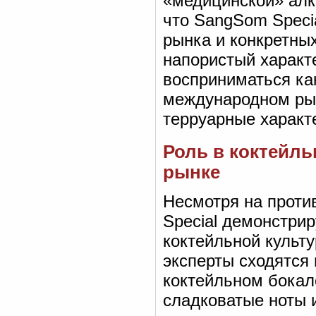
«медицинской» алк
что SangSom Specia
рынка и конкретных
напористый характе
восприниматься ка
международном рын
терруарные характ
Роль в коктейль
рынке
Несмотря на проти
Special демонстрир
коктейльной культу
эксперты сходятся 
коктейльном бокале
сладковатые ноты 