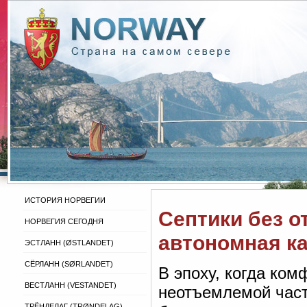
ИСТОРИЯ НОРВЕГИИ
Септики без о
НОРВЕГИЯ СЕГОДНЯ
автономная к
ЭСТЛАНН (ØSTLANDET)
СЁРЛАНН (SØRLANDET)
В эпоху, когда ком
ВЕСТЛАНН (VESTANDET)
неотъемлемой част
ТРЁНДЕЛАГ (TRØNDELAG)