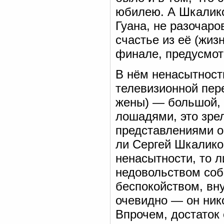
юбилею. А Шкалико
Гуана, не разочаро
счастье из её (жизн
финале, предусмо
В нём ненасытност
телевизионной пере
жены) — большой, 
лошадями, это зре
представлениями об
ли Сергей Шкалико
ненасытности, то 
недовольством соб
беспокойством, вн
очевидно — он нико
Впрочем, достаток 