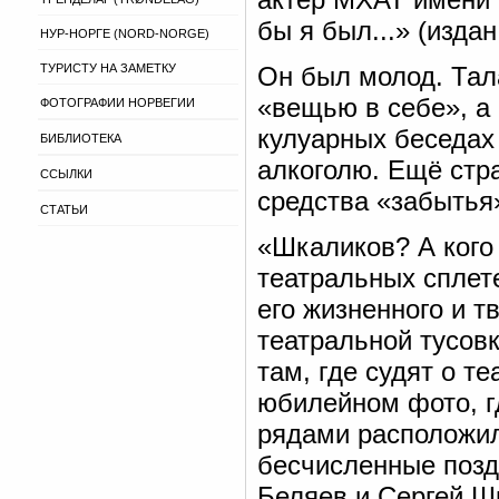
бы я был...» (издан 
НУР-НОРГЕ (NORD-NORGE)
ТУРИСТУ НА ЗАМЕТКУ
Он был молод. Тала
«вещью в себе», а 
ФОТОГРАФИИ НОРВЕГИИ
кулуарных беседах
БИБЛИОТЕКА
алкоголю. Ещё стр
ССЫЛКИ
средства «забытья
СТАТЬИ
«Шкаликов? А кого
театральных сплет
его жизненного и тв
театральной тусовк
там, где судят о т
юбилейном фото, г
рядами расположил
бесчисленные поздр
Беляев и Сергей Шк