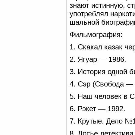
знают истинную, с
употреблял наркоти
шальной биографи
Фильмография:
1. Скакал казак че
2. Ягуар — 1986.
3. История одной 
4. Сэр (Свобода — 
5. Наш человек в 
6. Рэкет — 1992.
7. Крутые. Дело №
8. Досье детектива