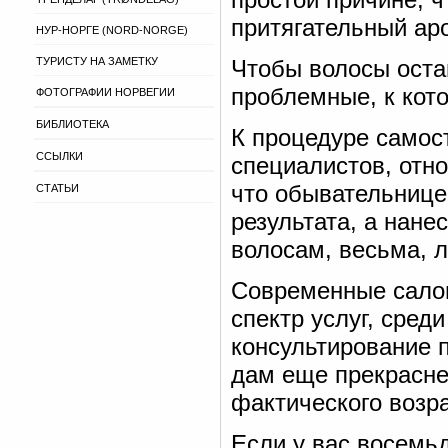
притягательный ар
НУР-НОРГЕ (NORD-NORGE)
ТУРИСТУ НА ЗАМЕТКУ
Чтобы волосы оста
проблемные, к кот
ФОТОГРАФИИ НОРВЕГИИ
БИБЛИОТЕКА
К процедуре самос
ССЫЛКИ
специалистов, отно
что обывательнице
СТАТЬИ
результата, а нане
волосам, весьма, л
Современные сало
спектр услуг, среди
консультирование 
дам еще прекрасне
фактического возра
Если у вас восемь