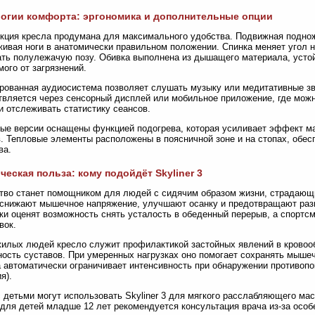
огии комфорта: эргономика и дополнительные опции
кция кресла продумана для максимального удобства. Подвижная поднож
ивая ноги в анатомически правильном положении. Спинка меняет угол н
ть полулежачую позу. Обивка выполнена из дышащего материала, устой
ого от загрязнений.
рованная аудиосистема позволяет слушать музыку или медитативные зв
вляется через сенсорный дисплей или мобильное приложение, где можн
и отслеживать статистику сеансов.
ые версии оснащены функцией подогрева, которая усиливает эффект ма
. Тепловые элементы расположены в поясничной зоне и на стопах, обес
ва.
ческая польза: кому подойдёт Skyliner 3
тво станет помощником для людей с сидячим образом жизни, страдающи
снижают мышечное напряжение, улучшают осанку и предотвращают раз
ки оценят возможность снять усталость в обеденный перерыв, а спортс
вок.
илых людей кресло служит профилактикой застойных явлений в крово
ость суставов. При умеренных нагрузках оно помогает сохранять мышеч
 автоматически ограничивает интенсивность при обнаружении противопо
я).
 детьми могут использовать Skyliner 3 для мягкого расслабляющего м
для детей младше 12 лет рекомендуется консультация врача из-за особ