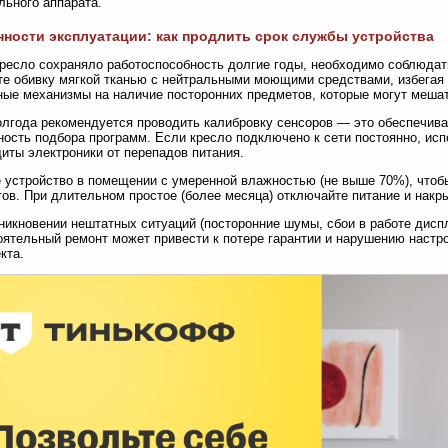
льного аппарата.
ности эксплуатации: как продлить срок службы устройства
ресло сохраняло работоспособность долгие годы, необходимо соблюдат
е обивку мягкой тканью с нейтральными моющими средствами, избегая 
ые механизмы на наличие посторонних предметов, которые могут мешат
олгода рекомендуется проводить калибровку сенсоров — это обеспечива
ность подбора программ. Если кресло подключено к сети постоянно, ис
иты электроники от перепадов питания.
 устройство в помещении с умеренной влажностью (не выше 70%), чтоб
ов. При длительном простое (более месяца) отключайте питание и нак
никновении нештатных ситуаций (посторонние шумы, сбои в работе диспл
ятельный ремонт может привести к потере гарантии и нарушению настр
кта.