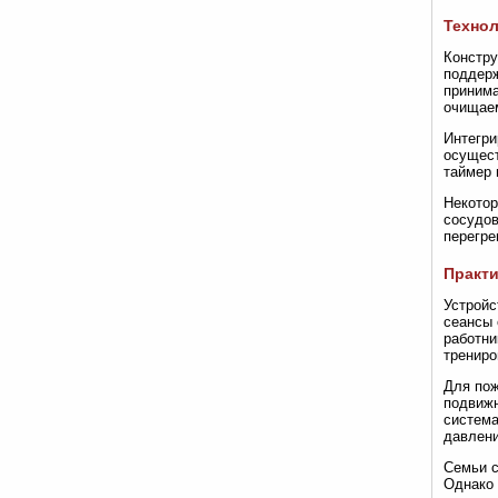
Технол
Констру
поддерж
принима
очищаем
Интегри
осущест
таймер 
Некотор
сосудов
перегре
Практи
Устройс
сеансы 
работни
трениро
Для пож
подвижн
система
давлени
Семьи с
Однако 