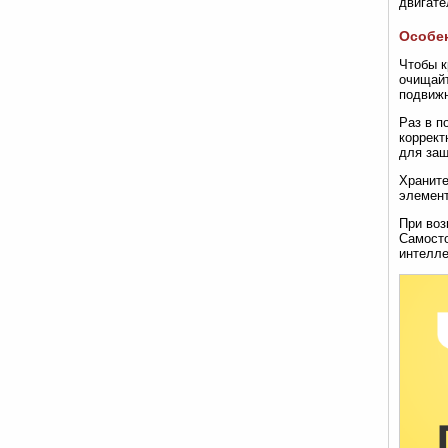
двигате
Особен
Чтобы к
очищайт
подвижн
Раз в п
коррект
для защ
Храните
элемент
При воз
Самосто
интелле