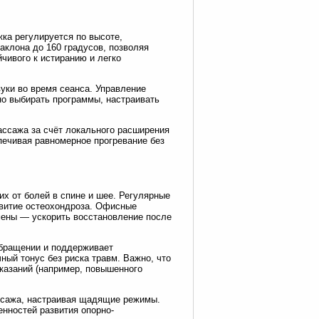
ка регулируется по высоте,
аклона до 160 градусов, позволяя
чивого к истиранию и легко
уки во время сеанса. Управление
о выбирать программы, настраивать
ссажа за счёт локального расширения
печивая равномерное прогревание без
х от болей в спине и шее. Регулярные
витие остеохондроза. Офисные
мены — ускорить восстановление после
обращении и поддерживает
ный тонус без риска травм. Важно, что
казаний (например, повышенного
ассажа, настраивая щадящие режимы.
енностей развития опорно-