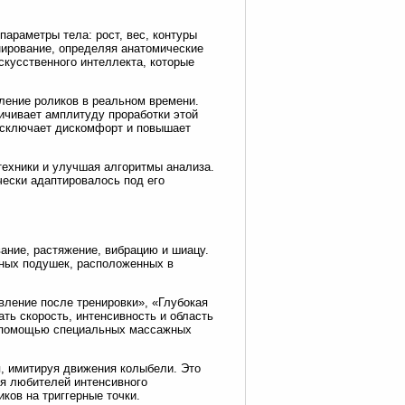
араметры тела: рост, вес, контуры
нирование, определяя анатомические
кусственного интеллекта, которые
ление роликов в реальном времени.
ичивает амплитуду проработки этой
 исключает дискомфорт и повышает
ехники и улучшая алгоритмы анализа.
ески адаптировалось под его
вание, растяжение, вибрацию и шиацу.
ных подушек, расположенных в
вление после тренировки», «Глубокая
ть скорость, интенсивность и область
 с помощью специальных массажных
, имитируя движения колыбели. Это
ля любителей интенсивного
ков на триггерные точки.