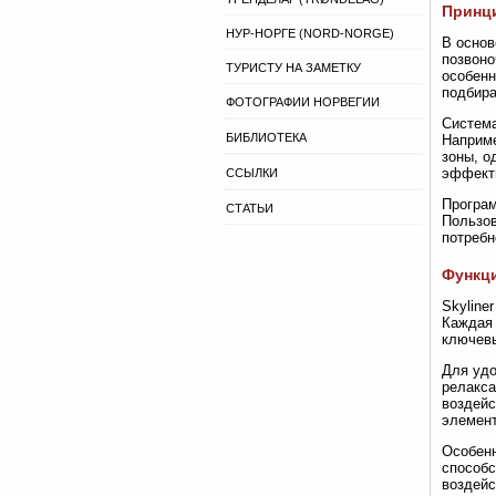
Принци
НУР-НОРГЕ (NORD-NORGE)
В основ
позвоно
ТУРИСТУ НА ЗАМЕТКУ
особенн
подбира
ФОТОГРАФИИ НОРВЕГИИ
Система
БИБЛИОТЕКА
Наприме
зоны, о
эффекти
ССЫЛКИ
Програм
СТАТЬИ
Пользов
потребн
Функци
Skyline
Каждая 
ключевы
Для удо
релакса
воздейс
элемент
Особенн
способс
воздейс