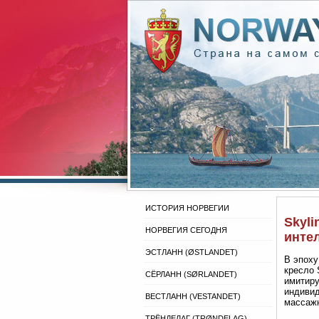
ИСТОРИЯ НОРВЕГИИ
Skyli
НОРВЕГИЯ СЕГОДНЯ
инте
ЭСТЛАНН (ØSTLANDET)
В эпоху
кресло 
СЁРЛАНН (SØRLANDET)
имитиру
индивид
ВЕСТЛАНН (VESTANDET)
массажн
ТРЁНДЕЛАГ (TRØNDELAG)