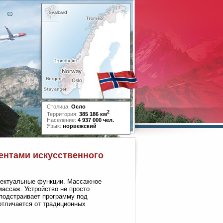
Столица:
Осло
2
Территория:
385 186 км
Население:
4 937 000 чел.
Язык:
норвежский
ментами искусственного
лектуальные функции. Массажное
массаж. Устройство не просто
 подстраивает программу под
отличается от традиционных