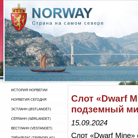
ИСТОРИЯ НОРВЕГИИ
Слот «Dwarf M
НОРВЕГИЯ СЕГОДНЯ
подземный м
ЭСТЛАНН (ØSTLANDET)
СЁРЛАНН (SØRLANDET)
15.09.2024
ВЕСТЛАНН (VESTANDET)
Слот «Dwarf Mine» 
ТРЁНДЕЛАГ (TRØNDELAG)