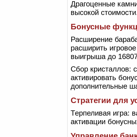
Драгоценные камни
высокой стоимости
Бонусные функ
Расширение бараба
расширить игровое
выигрыша до 16807
Сбор кристаллов: 
активировать бону
дополнительные ш
Стратегии для у
Терпеливая игра: в
активации бонусны
Управление бан