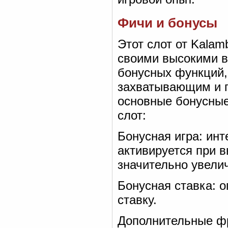
Фичи и бонусы
Этот слот от Kala
своими высокими в
бонусных функций
захватывающим и 
основные бонусные 
слот:
Бонусная игра: инт
активируется при 
значительно увели
Бонусная ставка: 
ставку.
Дополнительные фр