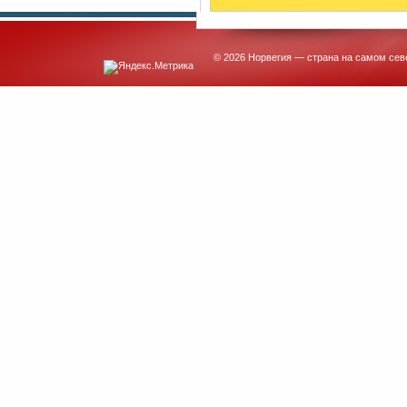
© 2026 Норвегия — страна на самом сев