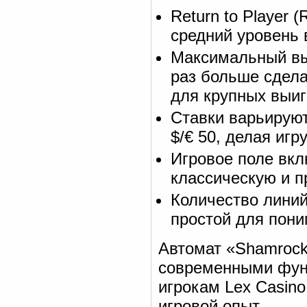
Return to Player 
средний уровень 
Максимальный вы
раз больше сдела
для крупных выи
Ставки варьируют
$/€ 50, делая иг
Игровое поле вкл
классическую и 
Количество линий
простой для пони
Автомат «Shamrock
современными фун
игрокам Lex Сasino
игровой опыт.